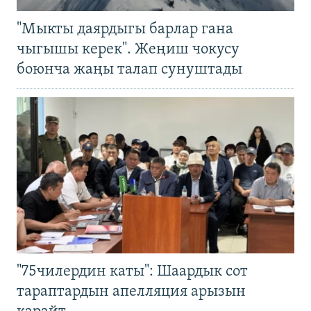
"Мыкты даярдыгы барлар гана
чыгышы керек". Жеңиш чокусу
боюнча жаңы талап сунуштады
"75чилердин каты": Шаардык сот
тараптардын апелляция арызын