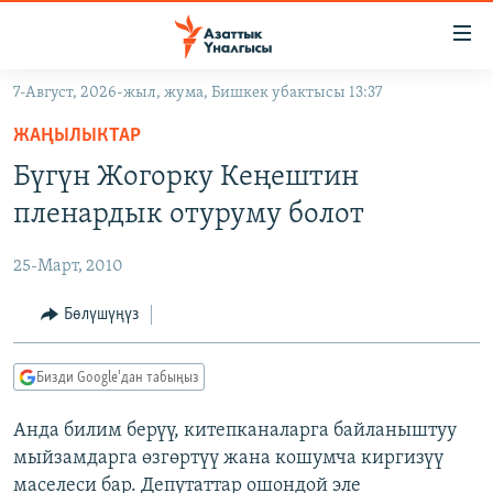
Линктер
Мазмунга
өтүңүз
7-Август, 2026-жыл, жума, Бишкек убактысы 13:37
Навигацияга
ЖАҢЫЛЫКТАР
өтүңүз
ЖАҢЫЛЫКТАР
КЫРГЫЗСТАН
Издөөгө
Бүгүн Жогорку Кеңештин
салыңыз
ДҮЙНӨ
КЫРГЫЗСТАН
пленардык отуруму болот
УКРАИНА
САЯСАТ
ДҮЙНӨ
25-Март, 2010
АТАЙЫН ИЛИКТӨӨ
ЭКОНОМИКА
БОРБОР АЗИЯ
ТВ ПРОГРАММАЛАР
Бөлүшүңүз
МАДАНИЯТ
ПОДКАСТ
БҮГҮН АЗАТТЫКТА
Бизди Google'дан табыңыз
ӨЗГӨЧӨ ПИКИР
ЭКСПЕРТТЕР ТАЛДАЙТ
Анда билим берүү, китепканаларга байланыштуу
БИЗ ЖАНА ДҮЙНӨ
Русский
мыйзамдарга өзгөртүү жана кошумча киргизүү
ДАНИСТЕ
маселеси бар. Депутаттар ошондой эле