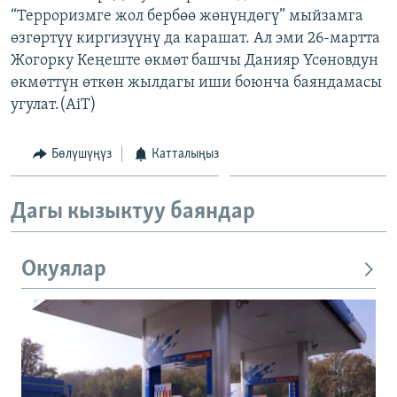
“Терроризмге жол бербөө жөнүндөгү” мыйзамга
ОНЛАЙН ШЕРИНЕ
ЭЖЕ-СИҢДИЛЕР
өзгөртүү киргизүүнү да карашат. Ал эми 26-мартта
АЗАТТЫК+
Жогорку Кеңеште өкмөт башчы Данияр Үсөновдун
ЫҢГАЙСЫЗ СУРООЛОР
өкмөттүн өткөн жылдагы иши боюнча баяндамасы
угулат.(AiT)
ЭЕ/АРнун бардык сайттары
Бөлүшүңүз
Катталыңыз
Дагы кызыктуу баяндар
Окуялар