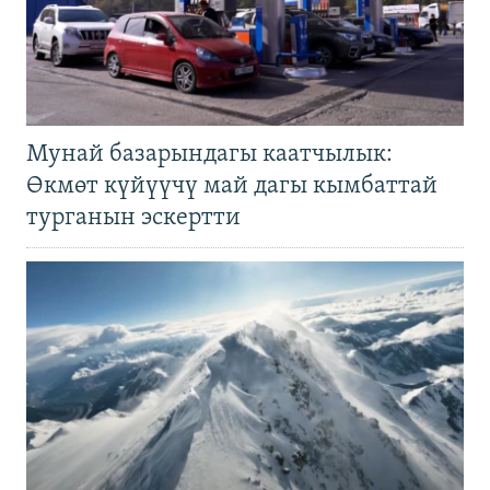
Мунай базарындагы каатчылык:
Өкмөт күйүүчү май дагы кымбаттай
турганын эскертти