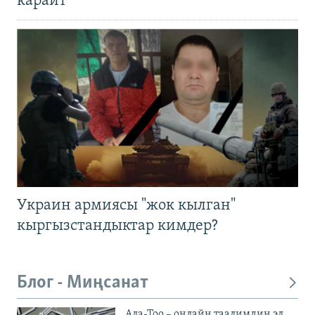
карайт
Украин армиясы "жок кылган"
кыргызстандыктар кимдер?
Блог - Миңсанат
Ала-Тоо – онлайн таалимдин эл