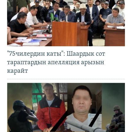
"75чилердин каты": Шаардык сот
тараптардын апелляция арызын
карайт