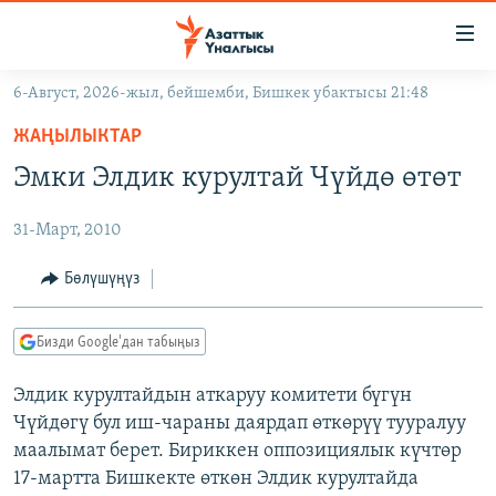
Линктер
Мазмунга
өтүңүз
6-Август, 2026-жыл, бейшемби, Бишкек убактысы 21:48
Навигацияга
ЖАҢЫЛЫКТАР
өтүңүз
ЖАҢЫЛЫКТАР
КЫРГЫЗСТАН
Издөөгө
Эмки Элдик курултай Чүйдө өтөт
салыңыз
ДҮЙНӨ
КЫРГЫЗСТАН
31-Март, 2010
УКРАИНА
САЯСАТ
ДҮЙНӨ
АТАЙЫН ИЛИКТӨӨ
ЭКОНОМИКА
БОРБОР АЗИЯ
Бөлүшүңүз
ТВ ПРОГРАММАЛАР
МАДАНИЯТ
Бизди Google'дан табыңыз
ПОДКАСТ
БҮГҮН АЗАТТЫКТА
Элдик курултайдын аткаруу комитети бүгүн
ӨЗГӨЧӨ ПИКИР
ЭКСПЕРТТЕР ТАЛДАЙТ
Чүйдөгү бул иш-чараны даярдап өткөрүү тууралуу
БИЗ ЖАНА ДҮЙНӨ
маалымат берет. Бириккен оппозициялык күчтөр
Русский
17-мартта Бишкекте өткөн Элдик курултайда
ДАНИСТЕ