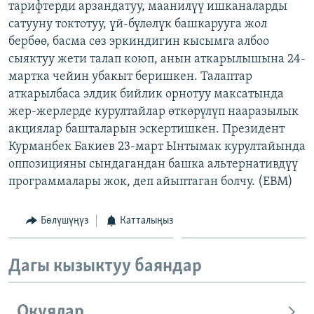
тарифтерди арзандатуу, маанилүү ишканаларды
ОНЛАЙН ШЕРИНЕ
ЭЖЕ-СИҢДИЛЕР
сатууну токтотуу, үй-бүлөлүк башкарууга жол
АЗАТТЫК+
бербөө, басма сөз эркиндигин кысымга албоо
сыяктуу жети талап коюп, анын аткарылышына 24-
ЫҢГАЙСЫЗ СУРООЛОР
мартка чейин убакыт беришкен. Талаптар
аткарылбаса элдик бийлик орнотуу максатында
ЭЕ/АРнун бардык сайттары
жер-жерлерде курултайлар өткөрүлүп нааразылык
акциялар башталарын эскертишкен. Президент
Курманбек Бакиев 23-март Ынтымак курултайында
оппозицияны сындагандан башка альтернативдүү
программалары жок, деп айыптаган болчу. (EBM)
Бөлүшүңүз
Катталыңыз
Дагы кызыктуу баяндар
Окуялар