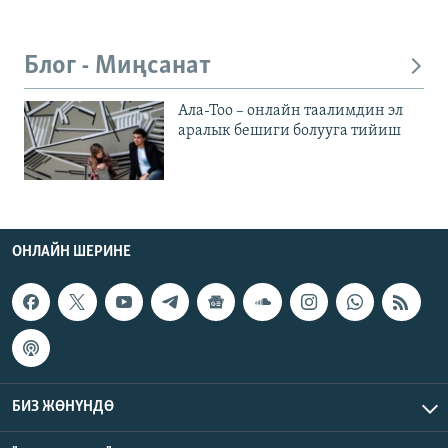
Блог - Миңсанат
Ала-Тоо – онлайн таалимдин эл
аралык бешиги болууга тийиш
ОНЛАЙН ШЕРИНЕ
БИЗ ЖӨНҮНДӨ