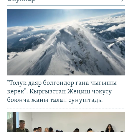
"Толук даяр болгондор гана чыгышы
керек". Кыргызстан Жеңиш чокусу
боюнча жаңы талап сунуштады