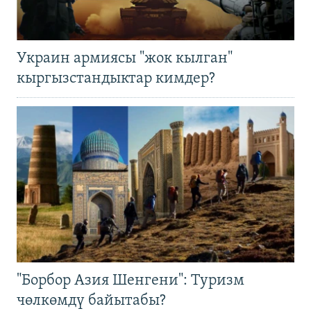
Украин армиясы "жок кылган"
кыргызстандыктар кимдер?
"Борбор Азия Шенгени": Туризм
чөлкөмдү байытабы?