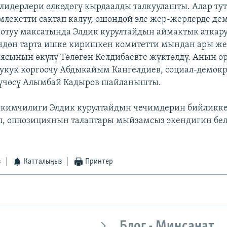
лидерлери өлкөдөгү кырдаалды талкуулашты. Алар ту
млекетти сактап калуу, ошондой эле жер-жерлерде де
отуу максатында Элдик курултайдын аймактык аткар
үндөн тарта ишке киришкен комитетти мындан ары жет
ясынын өкүлү Төлөгөн Келдибаевге жүктөлдү. Анын о
укук коргоочу Абдыкайым Кангелдиев, социал-демок
үчөсү Алымбай Кадыров шайланышты.
акимчилиги Элдик курултайдын чечимдерин бийликк
п, оппозициянын талаптары мыйзамсыз экендигин бел
з
Катталыңыз
Принтер
Блог - Миңсанат