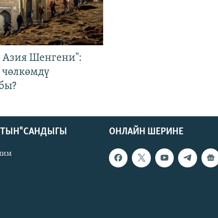
р Азия Шенгени":
 чөлкөмдү
бы?
КТЫН" САНДЫГЫ
ОНЛАЙН ШЕРИНЕ
лим