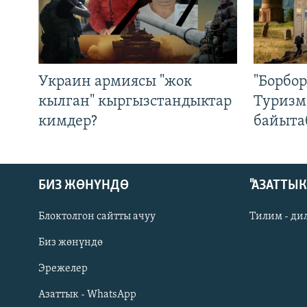
Украин армиясы "жок
"Борбо
кылган" кыргызстандыктар
Туризм
кимдер?
байыта
БИЗ ЖӨНҮНДӨ
"АЗАТТЫ
Блоктолгон сайтты ачуу
Тилим - ди
Биз жөнүндө
Русский
Эрежелер
Азаттык - WhatsApp
ОНЛАЙН ШЕРИНЕ