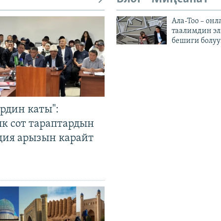
Ала-Тоо – онл
таалимдин эл
бешиги болуу
рдин каты":
к сот тараптардын
ция арызын карайт