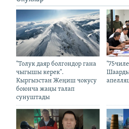
"Толук даяр болгондор гана
"75чиле
чыгышы керек".
Шаарды
Кыргызстан Жеңиш чокусу
апелля
боюнча жаңы талап
сунуштады