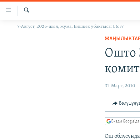
Линктер
Мазмунга
өтүңүз
Издөө
7-Август, 2026-жыл, жума, Бишкек убактысы 06:37
ЖАҢЫЛЫКТАР
Навигацияга
өтүңүз
ЖАҢЫЛЫКТА
КЫРГЫЗСТАН
Издөөгө
Ошто 
ДҮЙНӨ
КЫРГЫЗСТАН
салыңыз
УКРАИНА
САЯСАТ
ДҮЙНӨ
комит
АТАЙЫН ИЛИКТӨӨ
ЭКОНОМИКА
БОРБОР АЗИЯ
ТВ ПРОГРАММАЛАР
МАДАНИЯТ
31-Март, 2010
ПОДКАСТ
БҮГҮН АЗАТТЫКТА
Бөлүшүңү
ӨЗГӨЧӨ ПИКИР
ЭКСПЕРТТЕР ТАЛДАЙТ
БИЗ ЖАНА ДҮЙНӨ
Бизди Google'д
ДАНИСТЕ
Ош облусунд