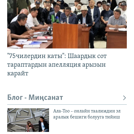
"75чилердин каты": Шаардык сот
тараптардын апелляция арызын
карайт
Блог - Миңсанат
Ала-Тоо – онлайн таалимдин эл
аралык бешиги болууга тийиш