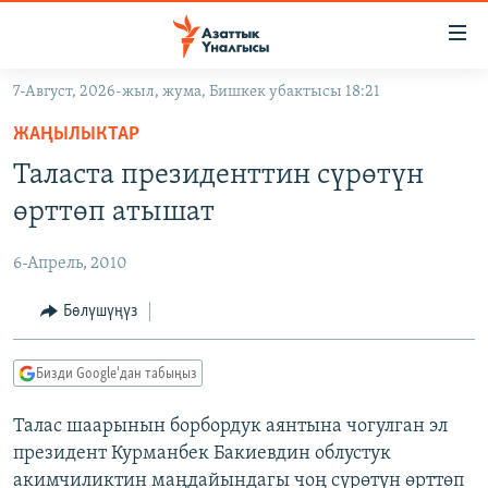
Линктер
Мазмунга
өтүңүз
7-Август, 2026-жыл, жума, Бишкек убактысы 18:21
Навигацияга
ЖАҢЫЛЫКТАР
өтүңүз
ЖАҢЫЛЫКТАР
КЫРГЫЗСТАН
Издөөгө
Таласта президенттин сүрөтүн
салыңыз
ДҮЙНӨ
КЫРГЫЗСТАН
өрттөп атышат
УКРАИНА
САЯСАТ
ДҮЙНӨ
6-Апрель, 2010
АТАЙЫН ИЛИКТӨӨ
ЭКОНОМИКА
БОРБОР АЗИЯ
ТВ ПРОГРАММАЛАР
Бөлүшүңүз
МАДАНИЯТ
ПОДКАСТ
БҮГҮН АЗАТТЫКТА
Бизди Google'дан табыңыз
ӨЗГӨЧӨ ПИКИР
ЭКСПЕРТТЕР ТАЛДАЙТ
Талас шаарынын борбордук аянтына чогулган эл
БИЗ ЖАНА ДҮЙНӨ
Русский
президент Курманбек Бакиевдин облустук
ДАНИСТЕ
акимчиликтин маңдайындагы чоң сүрөтүн өрттөп