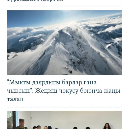
"Мыкты даярдыгы барлар гана
чыксын". Жеңиш чокусу боюнча жаңы
талап