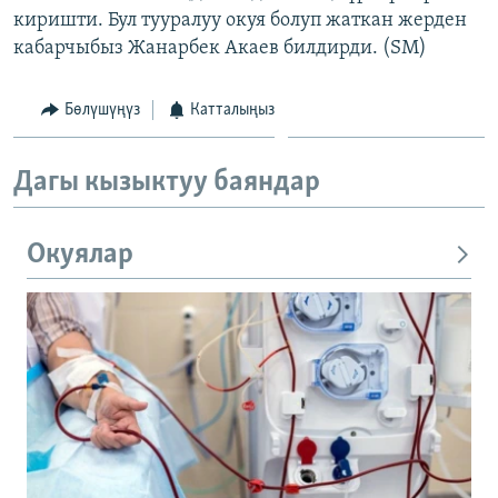
киришти. Бул тууралуу окуя болуп жаткан жерден
ОНЛАЙН ШЕРИНЕ
ЭЖЕ-СИҢДИЛЕР
кабарчыбыз Жанарбек Акаев билдирди. (SM)
АЗАТТЫК+
ЫҢГАЙСЫЗ СУРООЛОР
Бөлүшүңүз
Катталыңыз
ЭЕ/АРнун бардык сайттары
Дагы кызыктуу баяндар
Окуялар