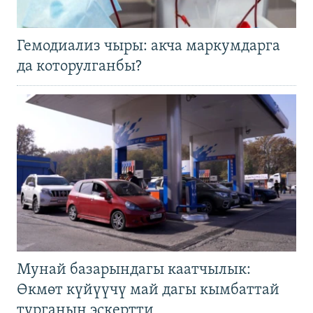
Гемодиализ чыры: акча маркумдарга
да которулганбы?
Мунай базарындагы каатчылык:
Өкмөт күйүүчү май дагы кымбаттай
турганын эскертти