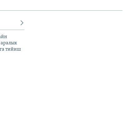
айн
 аралык
га тийиш