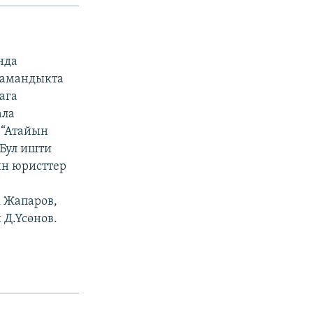
нда
ламандыкта
ага
ала
 “Атайын
 Бул ишти
ин юристтер
 Жапаров,
 Д.Үсөнов.