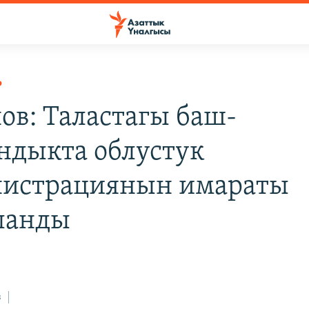
Р
нов: Таластагы баш-
ндыкта облустук
истрациянын имараты
ланды
з