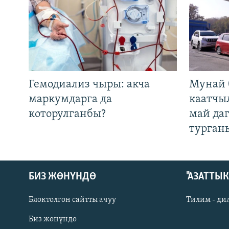
Гемодиализ чыры: акча
Мунай 
маркумдарга да
каатчы
которулганбы?
май да
турган
БИЗ ЖӨНҮНДӨ
"АЗАТТЫ
Блоктолгон сайтты ачуу
Тилим - ди
Биз жөнүндө