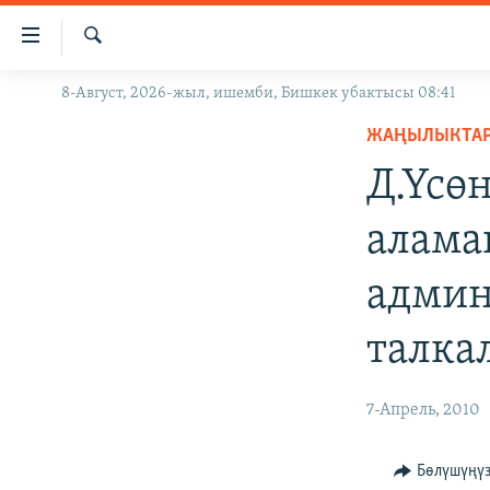
Линктер
Мазмунга
өтүңүз
Издөө
8-Август, 2026-жыл, ишемби, Бишкек убактысы 08:41
ЖАҢЫЛЫКТАР
Навигацияга
өтүңүз
ЖАҢЫЛЫКТА
КЫРГЫЗСТАН
Издөөгө
Д.Үсө
ДҮЙНӨ
КЫРГЫЗСТАН
салыңыз
УКРАИНА
САЯСАТ
ДҮЙНӨ
алама
АТАЙЫН ИЛИКТӨӨ
ЭКОНОМИКА
БОРБОР АЗИЯ
админ
ТВ ПРОГРАММАЛАР
МАДАНИЯТ
ПОДКАСТ
БҮГҮН АЗАТТЫКТА
талка
ӨЗГӨЧӨ ПИКИР
ЭКСПЕРТТЕР ТАЛДАЙТ
7-Апрель, 2010
БИЗ ЖАНА ДҮЙНӨ
ДАНИСТЕ
Бөлүшүңү