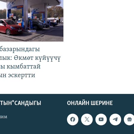
базарындагы
лык: Өкмөт күйүүчү
гы кымбаттай
ын эскертти
КТЫН" САНДЫГЫ
ОНЛАЙН ШЕРИНЕ
лим