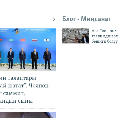
Блог - Миңсанат
Ала-Тоо – онл
таалимдин эл
бешиги болуу
ин талаптары
ай жатат". Чолпон-
ы саммит,
яндын сыны