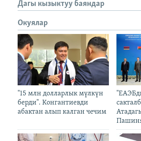
Дагы кызыктуу баяндар
Окуялар
"15 млн долларлык мүлкүн
"ЕАЭБд
берди". Конгантиевди
сакталб
абактан алып калган чечим
Атадаг
Пашин