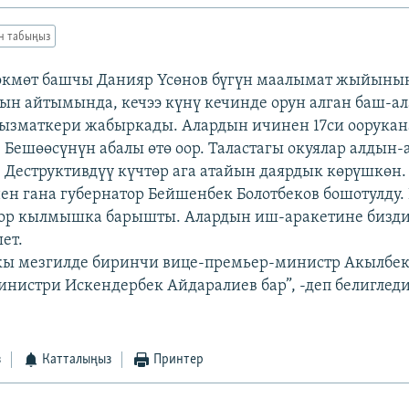
ан табыңыз
 өкмөт башчы Данияр Үсөнов бүгүн маалымат жыйыны
ын айтымында, кечээ күнү кечинде орун алган баш-а
ызматкери жабыркады. Алардын ичинен 17си оорукан
Бешөөсүнүн абалы өтө оор. Таластагы окуялар алдын-
 Деструктивдүү күчтөр ага атайын даярдык көрүшкөн.
ен гана губернатор Бейшенбек Болотбеков бошотулду.
оор кылмышка барышты. Алардын иш-аракетине бизд
ет.
кы мезгилде биринчи вице-премьер-министр Акылбек
инистри Искендербек Айдаралиев бар”, -деп белигледи
з
Катталыңыз
Принтер