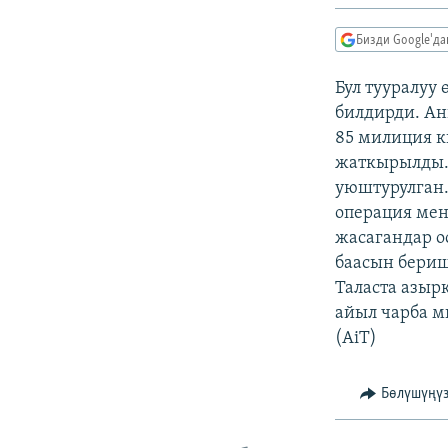
ЭЖЕ-СИҢДИЛЕР
АЗАТТЫК+
Бизди Google'д
ЫҢГАЙСЫЗ СУРООЛОР
Бул тууралуу
билдирди. Ан
85 милиция к
жаткырылды. 
уюштурулган.
операция мен
жасагандар 
баасын бериш
Таласта азыр
айыл чарба м
(AiT)
Бөлүшүңү