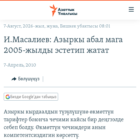
Линктер
Мазмунга
өтүңүз
7-Август, 2026-жыл, жума, Бишкек убактысы 08:01
Навигацияга
ЖАҢЫЛЫКТАР
өтүңүз
И.Масалиев: Азыркы абал мага
КЫРГЫЗСТАН
Издөөгө
2005-жылды эстетип жатат
салыңыз
ДҮЙНӨ
КЫРГЫЗСТАН
7-Апрель, 2010
УКРАИНА
САЯСАТ
ДҮЙНӨ
АТАЙЫН ИЛИКТӨӨ
ЭКОНОМИКА
БОРБОР АЗИЯ
Бөлүшүңүз
ТВ ПРОГРАММАЛАР
МАДАНИЯТ
Бизди Google'дан табыңыз
ПОДКАСТ
БҮГҮН АЗАТТЫКТА
Азыркы кырдаалдын түзүлүшүнө өкмөттүн
ӨЗГӨЧӨ ПИКИР
ЭКСПЕРТТЕР ТАЛДАЙТ
тарифтер боюнча чечими кайсы бир деңгээлде
БИЗ ЖАНА ДҮЙНӨ
себеп болду. Өкмөттүн чечимдери анын
Русский
ДАНИСТЕ
компетентсиздигин көрсөттү.