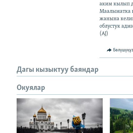
ЭЖЕ-СИҢДИЛЕР
аким кылып д
Маалыматка к
АЗАТТЫК+
жанына келип
ЫҢГАЙСЫЗ СУРООЛОР
облустук адм
(AJ)
Бөлүшүңү
Дагы кызыктуу баяндар
Окуялар