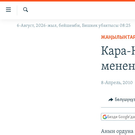
Линктер
Мазмунга
өтүңүз
Издөө
6-Август, 2026-жыл, бейшемби, Бишкек убактысы 08:25
ЖАҢЫЛЫКТАР
Навигацияга
өтүңүз
ЖАҢЫЛЫКТА
КЫРГЫЗСТАН
Издөөгө
Кара-
ДҮЙНӨ
КЫРГЫЗСТАН
салыңыз
УКРАИНА
САЯСАТ
ДҮЙНӨ
менен
АТАЙЫН ИЛИКТӨӨ
ЭКОНОМИКА
БОРБОР АЗИЯ
ТВ ПРОГРАММАЛАР
МАДАНИЯТ
8-Апрель, 2010
ПОДКАСТ
БҮГҮН АЗАТТЫКТА
Бөлүшүңү
ӨЗГӨЧӨ ПИКИР
ЭКСПЕРТТЕР ТАЛДАЙТ
БИЗ ЖАНА ДҮЙНӨ
Бизди Google'д
ДАНИСТЕ
Анын ордуна 