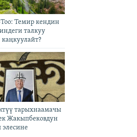
Тоо: Темир кендин
гиндеги талкуу
 каңкуулайт?
ктүү тарыхнаамачы
к Жакыпбековдун
 элесине