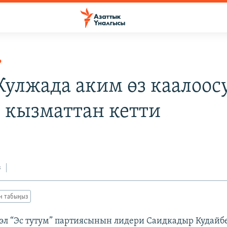
Р
Кулжада аким өз каалоос
 кызматтан кетти
з
ан табыңыз
эл “Эс тутум” партиясынын лидери Саидкадыр Кудайб