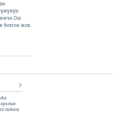
ди.
лүмүнүн
оюнча Ош
к болгон жок.
айн
 аралык
га тийиш