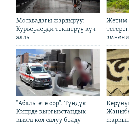
Москвадагы жардыруу:
Жетим-
Курьерлерди текшерүү күч
тегере
алды
эмнени
"Абалы өтө оор". Түндүк
Көрүнү
Кипрде кыргызстандык
Жаныбе
кызга кол салуу болду
жаркын