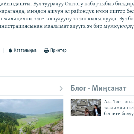
айындашты. Бул тууралуу Оштогу кабарчыбыз билдир
араганда, миңден ашуун эл райондук ички иштер бө
 милицияны элге кошулууну талап кылышууда. Бул б
инистрациясынан маалымат алууга эч бир мүмкүнчүлү
з
Катталыңыз
Принтер
Блог - Миңсанат
Ала-Тоо – онл
таалимдин эл
бешиги болуу