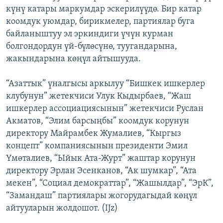
күнү катары маркумдар эскерилүүдө. Бир катар
ОНЛАЙН ШЕРИНЕ
ЭЖЕ-СИҢДИЛЕР
коомдук уюмдар, бирикмелер, партиялар буга
АЗАТТЫК+
байланыштуу эл эркиндиги үчүн курман
ЫҢГАЙСЫЗ СУРООЛОР
болгондордун үй-бүлөсүнө, туугандарына,
жакындарына көңүл айтышууда.
ЭЕ/АРнун бардык сайттары
“Азаттык” үналгысы аркылуу “Бишкек ишкерлер
клубунун” жетекчиси Улук Кыдырбаев, “Жаш
ишкерлер ассоциациясынын” жетекчиси Руслан
Акматов, “Элим барсыңбы” коомдук корунун
директору Майрамбек Жумалиев, “Кыргыз
концепт” компаниясынын президенти Эмил
Үмөталиев, “Ыйык Ата-Журт” жаштар корунун
директору Эрлан Эсенканов, “Ак шумкар”, “Ата
мекен”, “Социал демократтар”, “Жашылдар”, “ЭрК”,
“Замандаш” партиялары жогорудагыдай көңүл
айтууларын жолдошот. (IJz)