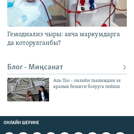
Гемодиализ чыры: акча маркумдарга
да которулганбы?
Блог - Миңсанат
Ала-Тоо – онлайн таалимдин эл
аралык бешиги болууга тийиш
ОНЛАЙН ШЕРИНЕ