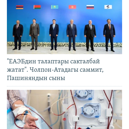
"ЕАЭБдин талаптары сакталбай
жатат". Чолпон-Атадагы саммит,
Пашиняндын сыны