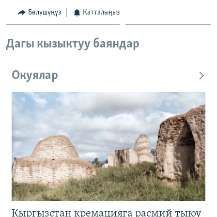
Бөлүшүңүз
Катталыңыз
Дагы кызыктуу баяндар
Окуялар
Кыргызстан кремацияга расмий тыюу