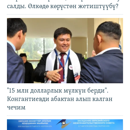
салды. Өлкөдө көрүстөн жетиштүүбү?
"15 млн долларлык мүлкүн берди".
Конгантиевди абактан алып калган
чечим