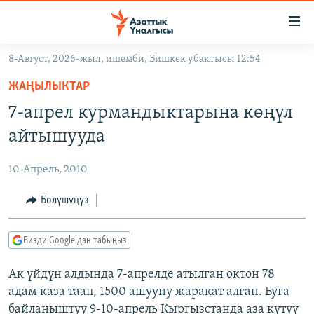
Линктер
Мазмунга
өтүңүз
8-Август, 2026-жыл, ишемби, Бишкек убактысы 12:54
Навигацияга
ЖАҢЫЛЫКТАР
өтүңүз
ЖАҢЫЛЫКТАР
КЫРГЫЗСТАН
Издөөгө
7-апрел курмандыктарына көңүл
салыңыз
ДҮЙНӨ
КЫРГЫЗСТАН
айтышууда
УКРАИНА
САЯСАТ
ДҮЙНӨ
10-Апрель, 2010
АТАЙЫН ИЛИКТӨӨ
ЭКОНОМИКА
БОРБОР АЗИЯ
ТВ ПРОГРАММАЛАР
Бөлүшүңүз
МАДАНИЯТ
ПОДКАСТ
БҮГҮН АЗАТТЫКТА
Бизди Google'дан табыңыз
ӨЗГӨЧӨ ПИКИР
ЭКСПЕРТТЕР ТАЛДАЙТ
Ак үйдүн алдында 7-апрелде атылган октон 78
БИЗ ЖАНА ДҮЙНӨ
Русский
адам каза таап, 1500 ашууну жаракат алган. Буга
ДАНИСТЕ
байланыштуу 9-10-апрель Кыргызстанда аза күтүү