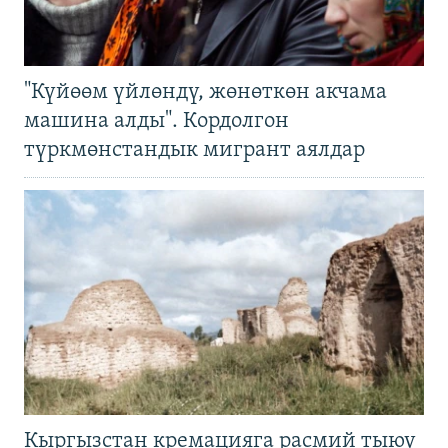
"Күйөөм үйлөндү, жөнөткөн акчама
машина алды". Кордолгон
түркмөнстандык мигрант аялдар
Кыргызстан кремацияга расмий тыюу