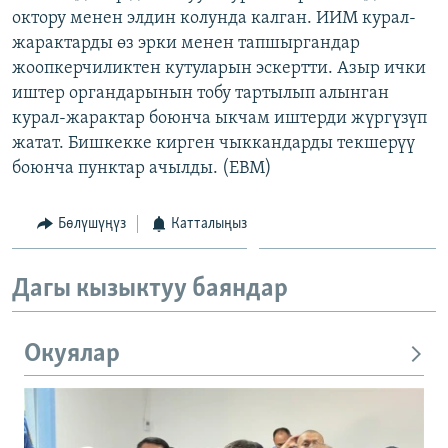
октору менен элдин колунда калган. ИИМ курал-
ОНЛАЙН ШЕРИНЕ
ЭЖЕ-СИҢДИЛЕР
жарактарды өз эрки менен тапшыргандар
АЗАТТЫК+
жоопкерчиликтен кутуларын эскертти. Азыр ички
ЫҢГАЙСЫЗ СУРООЛОР
иштер органдарынын тобу тартылып алынган
курал-жарактар боюнча ыкчам иштерди жүргүзүп
жатат. Бишкекке кирген чыккандарды текшерүү
ЭЕ/АРнун бардык сайттары
боюнча пунктар ачылды. (EBM)
Бөлүшүңүз
Катталыңыз
Дагы кызыктуу баяндар
Окуялар