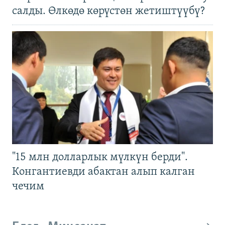
салды. Өлкөдө көрүстөн жетиштүүбү?
"15 млн долларлык мүлкүн берди".
Конгантиевди абактан алып калган
чечим