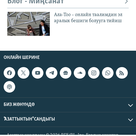
Блог - Миңсанат
Ала-Тоо – онлайн таалимдин эл
аралык бешиги болууга тийиш
ОНЛАЙН ШЕРИНЕ
БИЗ ЖӨНҮНДӨ
"АЗАТТЫКТЫН" САНДЫГЫ
Азаттык үналгысы © 2026 RFE/RL, Inc. Бардык укуктар