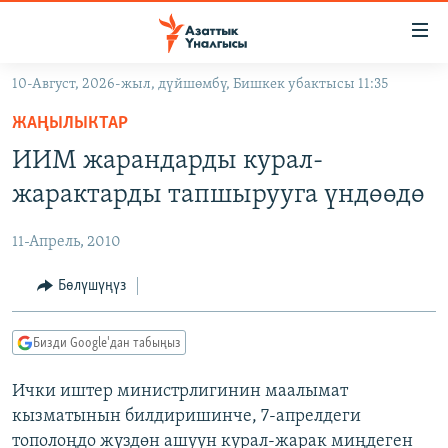
Линктер
Мазмунга
өтүңүз
10-Август, 2026-жыл, дүйшөмбү, Бишкек убактысы 11:35
Навигацияга
ЖАҢЫЛЫКТАР
өтүңүз
ЖАҢЫЛЫКТАР
КЫРГЫЗСТАН
Издөөгө
ИИМ жарандарды курал-
салыңыз
ДҮЙНӨ
КЫРГЫЗСТАН
жарактарды тапшырууга үндөөдө
УКРАИНА
САЯСАТ
ДҮЙНӨ
11-Апрель, 2010
АТАЙЫН ИЛИКТӨӨ
ЭКОНОМИКА
БОРБОР АЗИЯ
ТВ ПРОГРАММАЛАР
Бөлүшүңүз
МАДАНИЯТ
ПОДКАСТ
БҮГҮН АЗАТТЫКТА
Бизди Google'дан табыңыз
ӨЗГӨЧӨ ПИКИР
ЭКСПЕРТТЕР ТАЛДАЙТ
Ички иштер министрлигинин маалымат
БИЗ ЖАНА ДҮЙНӨ
Русский
кызматынын билдиришинче, 7-апрелдеги
ДАНИСТЕ
тополоңдо жүздөн ашуун курал-жарак миңдеген