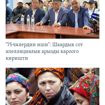
"75чилердин иши": Шаардык сот
апелляциялык арызды кароого
киришти