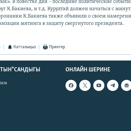
ык». В повестке дня – последние политические события
уг К.Бакиева, и т.д. Курултай должен начаться с мину
оронники К.Бакиева также объявили о своем намерени
низации митинга в защиту свергнутого президента.
з
Катталыңыз
Принтер
КТЫН" САНДЫГЫ
ОНЛАЙН ШЕРИНЕ
лим