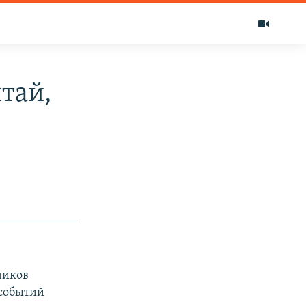
тай,
ников
 событий