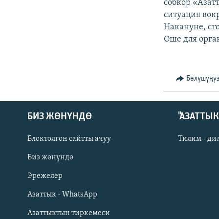
ЭЖЕ-СИҢДИЛЕР
собкор «Азатт
ситуация вокр
АЗАТТЫК+
Накануне, ст
ЫҢГАЙСЫЗ СУРООЛОР
Оше для орга
Бөлүшүңү
БИЗ ЖӨНҮНДӨ
"АЗАТТЫ
Блоктолгон сайтты ачуу
Тилим - ди
Биз жөнүндө
Русский
Эрежелер
Азаттык - WhatsApp
ОНЛАЙН ШЕРИНЕ
Азаттыктын тиркемеси