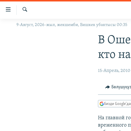
Линктер
Мазмунга
өтүңүз
Издөө
9-Август, 2026-жыл, жекшемби, Бишкек убактысы 00:35
ЖАҢЫЛЫКТАР
Навигацияга
өтүңүз
КЫРГЫЗСТАН
В Оше
Издөөгө
ДҮЙНӨ
КЫРГЫЗСТАН
салыңыз
кто н
УКРАИНА
САЯСАТ
ДҮЙНӨ
АТАЙЫН ИЛИКТӨӨ
ЭКОНОМИКА
БОРБОР АЗИЯ
15-Апрель, 2010
ТВ ПРОГРАММАЛАР
МАДАНИЯТ
Бөлүшүңү
ПОДКАСТ
БҮГҮН АЗАТТЫКТА
ӨЗГӨЧӨ ПИКИР
ЭКСПЕРТТЕР ТАЛДАЙТ
Бизди Google'д
БИЗ ЖАНА ДҮЙНӨ
На главной г
ДАНИСТЕ
временного п