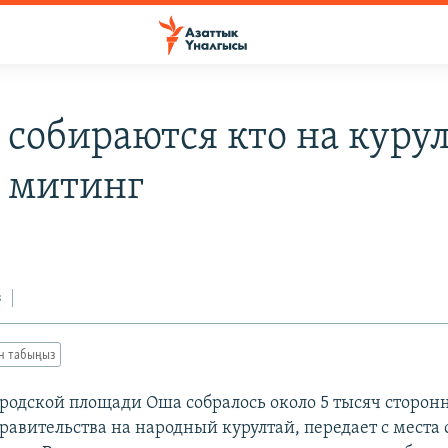
 собираются кто на курул
а митинг
з
ан табыңыз
ородской площади Оша собралось около 5 тысяч сторон
равительства на народный курултай, передает с места