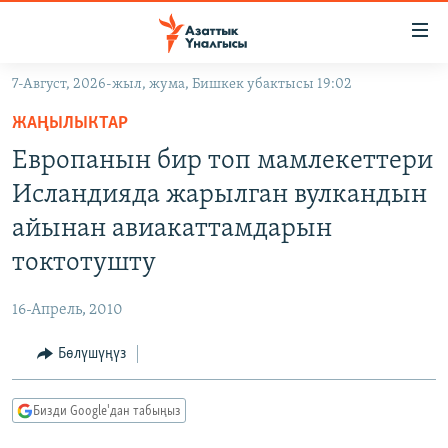
Линктер
Мазмунга
өтүңүз
7-Август, 2026-жыл, жума, Бишкек убактысы 19:02
Навигацияга
ЖАҢЫЛЫКТАР
өтүңүз
ЖАҢЫЛЫКТАР
КЫРГЫЗСТАН
Издөөгө
Европанын бир топ мамлекеттери
салыңыз
ДҮЙНӨ
КЫРГЫЗСТАН
Исландияда жарылган вулкандын
УКРАИНА
САЯСАТ
ДҮЙНӨ
айынан авиакаттамдарын
АТАЙЫН ИЛИКТӨӨ
ЭКОНОМИКА
БОРБОР АЗИЯ
токтотушту
ТВ ПРОГРАММАЛАР
МАДАНИЯТ
16-Апрель, 2010
ПОДКАСТ
БҮГҮН АЗАТТЫКТА
Бөлүшүңүз
ӨЗГӨЧӨ ПИКИР
ЭКСПЕРТТЕР ТАЛДАЙТ
БИЗ ЖАНА ДҮЙНӨ
Русский
Бизди Google'дан табыңыз
ДАНИСТЕ