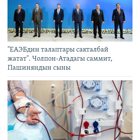
"ЕАЭБдин талаптары сакталбай
жатат". Чолпон-Атадагы саммит,
Пашиняндын сыны