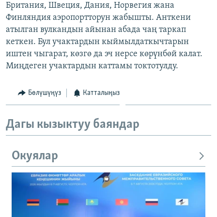
Британия, Швеция, Дания, Норвегия жана
ОНЛАЙН ШЕРИНЕ
ЭЖЕ-СИҢДИЛЕР
Финляндия аэропортторун жабышты. Анткени
АЗАТТЫК+
атылган вулкандын айынан абада чаң таркап
кеткен. Бул учактардын кыймылдаткычтарын
ЫҢГАЙСЫЗ СУРООЛОР
иштен чыгарат, көзгө да эч нерсе көрүнбөй калат.
Миңдеген учактардын каттамы токтотулду.
ЭЕ/АРнун бардык сайттары
Бөлүшүңүз
Катталыңыз
Дагы кызыктуу баяндар
Окуялар