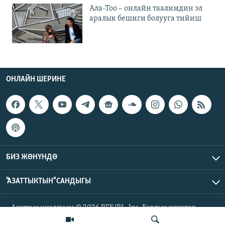
Ала-Тоо – онлайн таалимдин эл
аралык бешиги болууга тийиш
ОНЛАЙН ШЕРИНЕ
БИЗ ЖӨНҮНДӨ
"АЗАТТЫКТЫН" САНДЫГЫ
Азаттык үналгысы © 2026 RFE/RL, Inc. Бардык укуктар
корголгон.