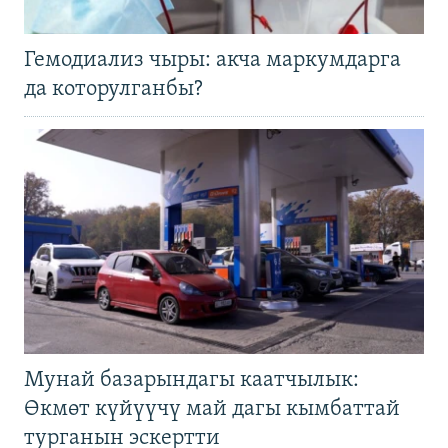
Гемодиализ чыры: акча маркумдарга
да которулганбы?
Мунай базарындагы каатчылык:
Өкмөт күйүүчү май дагы кымбаттай
турганын эскертти