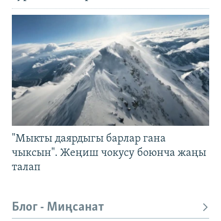
"Мыкты даярдыгы барлар гана
чыксын". Жеңиш чокусу боюнча жаңы
талап
Блог - Миңсанат