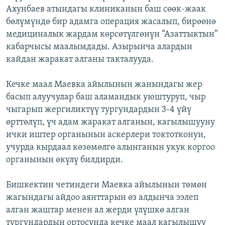
Ахунбаев атындагы клиниканын баш сөөк-жаак
ОНЛАЙН ШЕРИНЕ
ЭЖЕ-СИҢДИЛЕР
бөлүмүндө бир адамга операция жасалып, бирөөнө
АЗАТТЫК+
медициналык жардам көрсөтүлгөнүн “Азаттыктын”
ЫҢГАЙСЫЗ СУРООЛОР
кабарчысы маалымдады. Азырынча алардын
кайдан жаракат алганы такталууда.
ЭЕ/АРнун бардык сайттары
Кечке маал Маевка айылынын жанындагы жер
басып алуучулар баш аламандык уюштуруп, чыр
чыгарып жергиликтүү тургундардын 3-4 үйү
өрттөлүп, үч адам жаракат алганын, кагылышууну
ички иштер органынын аскерлери токтотконун,
учурда кырдаал көзөмөлгө алынганын укук коргоо
органынын өкүлү билдирди.
Бишкектин четиндеги Маевка айылынын төмөн
жагындагы айдоо аянттарын өз алдынча ээлеп
алган жаштар менен ал жерди үлүшкө алган
тургундардын ортосунда кечке маал кагылышуу