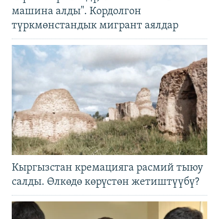
машина алды". Кордолгон
түркмөнстандык мигрант аялдар
Кыргызстан кремацияга расмий тыюу
салды. Өлкөдө көрүстөн жетиштүүбү?