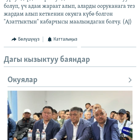
болуп, үч адам жараат алып, аларды ооруканага тез
жардам алып кеткенин окуяга күбө болгон
"Азаттыктын" кабарчысы маалымдаган болчу. (AJ)
Бөлүшүңүз
Катталыңыз
Дагы кызыктуу баяндар
Окуялар