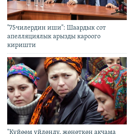
"75чилердин иши": Шаардык сот
апелляциялык арызды кароого
киришти
"Күйөөм үйлөндү, жөнөткөн акчама