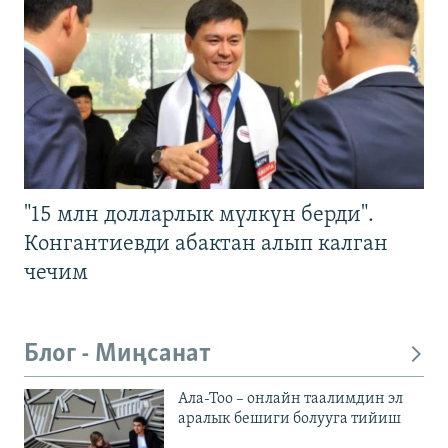
"15 млн долларлык мүлкүн берди".
Конгантиевди абактан алып калган
чечим
Блог - Миңсанат
Ала-Тоо – онлайн таалимдин эл
аралык бешиги болууга тийиш