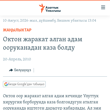
Линктер
Мазмунга
өтүңүз
10-Август, 2026-жыл, дүйшөмбү, Бишкек убактысы 13:04
Навигацияга
ЖАҢЫЛЫКТАР
өтүңүз
ЖАҢЫЛЫКТАР
КЫРГЫЗСТАН
Издөөгө
Октон жаракат алган адам
салыңыз
ДҮЙНӨ
КЫРГЫЗСТАН
ооруканадан каза болду
УКРАИНА
САЯСАТ
ДҮЙНӨ
20-Апрель, 2010
АТАЙЫН ИЛИКТӨӨ
ЭКОНОМИКА
БОРБОР АЗИЯ
ТВ ПРОГРАММАЛАР
Бөлүшүңүз
МАДАНИЯТ
ПОДКАСТ
БҮГҮН АЗАТТЫКТА
Бизди Google'дан табыңыз
ӨЗГӨЧӨ ПИКИР
ЭКСПЕРТТЕР ТАЛДАЙТ
Октон оор жаракат алган адам кечинде Улуттук
БИЗ ЖАНА ДҮЙНӨ
Русский
хирургия борборунда каза болгондугун аталган
ДАНИСТЕ
ооруканада иштеген дарыгер кабарлады. Ал эми