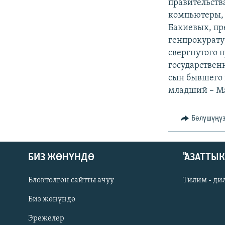
ЭЖЕ-СИҢДИЛЕР
правительств
компьютеры,
АЗАТТЫК+
Бакиевых, пр
ЫҢГАЙСЫЗ СУРООЛОР
генпрокурату
свергнутого 
государствен
сын бывшего 
младший – Ма
Бөлүшүңү
БИЗ ЖӨНҮНДӨ
"АЗАТТЫ
Блоктолгон сайтты ачуу
Тилим - ди
Биз жөнүндө
Русский
Эрежелер