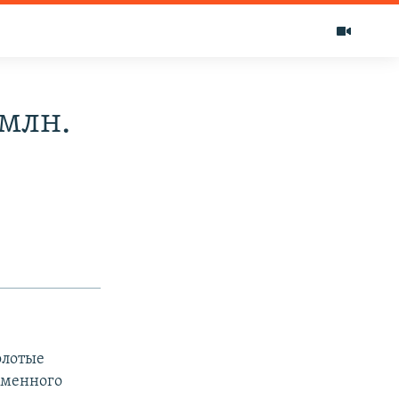
 млн.
олотые
еменного