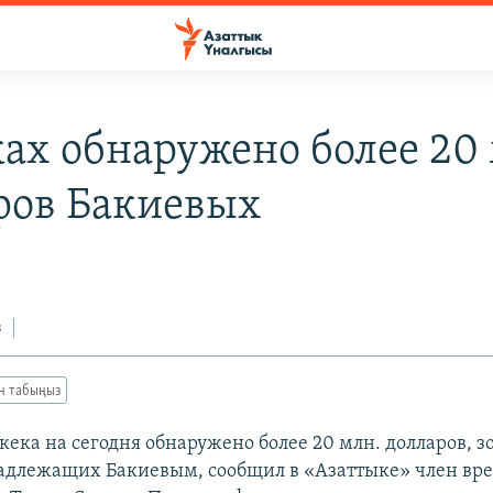
ках обнаружено более 20
ров Бакиевых
0
з
ан табыңыз
кека на сегодня обнаружено более 20 млн. долларов, з
адлежащих Бакиевым, сообщил в «Азаттыке» член вр