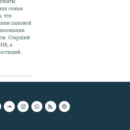
 изъяты
мах семьи
, что
ении сыновей
ользовании
ием. Старший
НБ, а
вестиций.