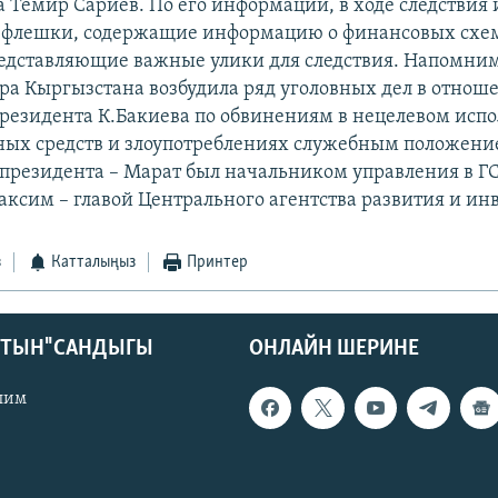
а Темир Сариев. По его информации, в ходе следствия
 флешки, содержащие информацию о финансовых схе
едставляющие важные улики для следствия. Напомним
ра Кыргызстана возбудила ряд уголовных дел в отнош
президента К.Бакиева по обвинениям в нецелевом исп
ных средств и злоупотреблениях служебным положен
президента – Марат был начальником управления в ГС
ксим – главой Центрального агентства развития и ин
з
Катталыңыз
Принтер
КТЫН" САНДЫГЫ
ОНЛАЙН ШЕРИНЕ
лим