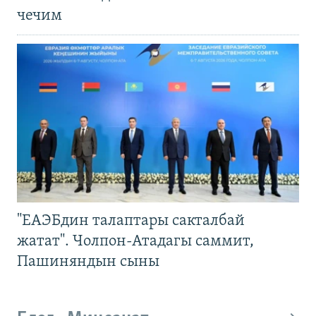
чечим
"ЕАЭБдин талаптары сакталбай
жатат". Чолпон-Атадагы саммит,
Пашиняндын сыны