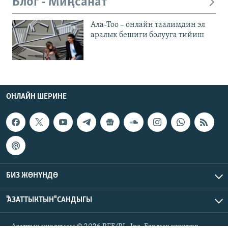
Блог - Миңсанат
Ала-Тоо – онлайн таалимдин эл
аралык бешиги болууга тийиш
ОНЛАЙН ШЕРИНЕ
БИЗ ЖӨНҮНДӨ
"АЗАТТЫКТЫН" САНДЫГЫ
Азаттык үналгысы © 2026 RFE/RL, Inc. Бардык укуктар