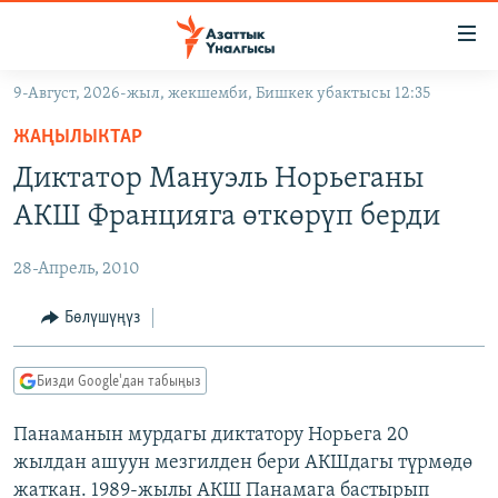
Линктер
Мазмунга
өтүңүз
9-Август, 2026-жыл, жекшемби, Бишкек убактысы 12:35
Навигацияга
ЖАҢЫЛЫКТАР
өтүңүз
ЖАҢЫЛЫКТАР
КЫРГЫЗСТАН
Издөөгө
Диктатор Мануэль Норьеганы
салыңыз
ДҮЙНӨ
КЫРГЫЗСТАН
АКШ Францияга өткөрүп берди
УКРАИНА
САЯСАТ
ДҮЙНӨ
28-Апрель, 2010
АТАЙЫН ИЛИКТӨӨ
ЭКОНОМИКА
БОРБОР АЗИЯ
ТВ ПРОГРАММАЛАР
Бөлүшүңүз
МАДАНИЯТ
ПОДКАСТ
БҮГҮН АЗАТТЫКТА
Бизди Google'дан табыңыз
ӨЗГӨЧӨ ПИКИР
ЭКСПЕРТТЕР ТАЛДАЙТ
Панаманын мурдагы диктатору Норьега 20
БИЗ ЖАНА ДҮЙНӨ
Русский
жылдан ашуун мезгилден бери АКШдагы түрмөдө
ДАНИСТЕ
жаткан. 1989-жылы АКШ Панамага бастырып