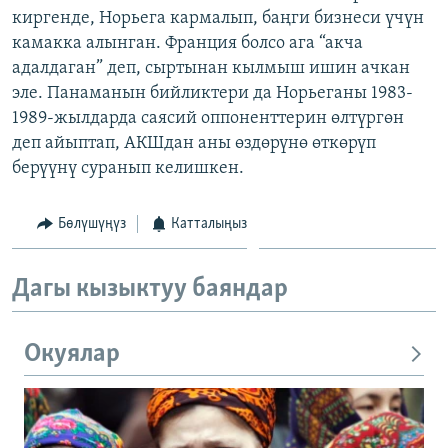
киргенде, Норьега кармалып, баңги бизнеси үчүн
ОНЛАЙН ШЕРИНЕ
ЭЖЕ-СИҢДИЛЕР
камакка алынган. Франция болсо ага “акча
АЗАТТЫК+
адалдаган” деп, сыртынан кылмыш ишин ачкан
ЫҢГАЙСЫЗ СУРООЛОР
эле. Панаманын бийликтери да Норьеганы 1983-
1989-жылдарда саясий оппоненттерин өлтүргөн
деп айыптап, АКШдан аны өздөрүнө өткөрүп
ЭЕ/АРнун бардык сайттары
берүүнү суранып келишкен.
Бөлүшүңүз
Катталыңыз
Дагы кызыктуу баяндар
Окуялар