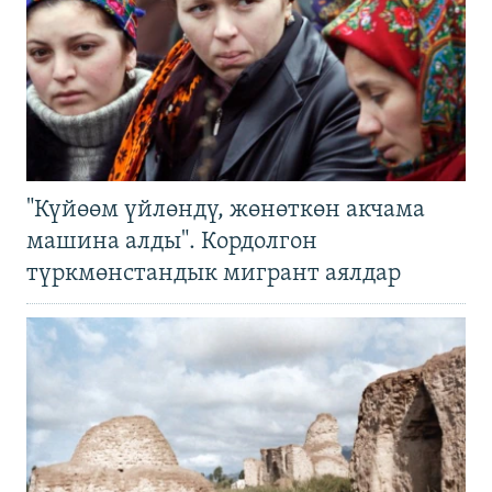
"Күйөөм үйлөндү, жөнөткөн акчама
машина алды". Кордолгон
түркмөнстандык мигрант аялдар