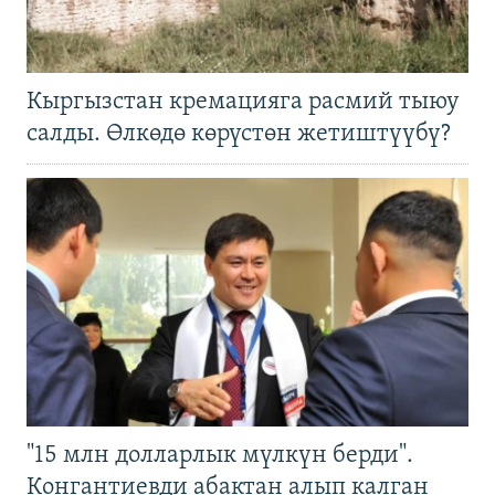
Кыргызстан кремацияга расмий тыюу
салды. Өлкөдө көрүстөн жетиштүүбү?
"15 млн долларлык мүлкүн берди".
Конгантиевди абактан алып калган