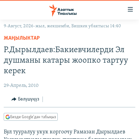
Линктер
Мазмунга
өтүңүз
9-Август, 2026-жыл, жекшемби, Бишкек убактысы 14:40
Навигацияга
ЖАҢЫЛЫКТАР
өтүңүз
ЖАҢЫЛЫКТАР
КЫРГЫЗСТАН
Издөөгө
Р.Дырылдаев:Бакиевчилерди Эл
салыңыз
ДҮЙНӨ
КЫРГЫЗСТАН
душманы катары жоопко тартуу
УКРАИНА
САЯСАТ
ДҮЙНӨ
керек
АТАЙЫН ИЛИКТӨӨ
ЭКОНОМИКА
БОРБОР АЗИЯ
29-Апрель, 2010
ТВ ПРОГРАММАЛАР
МАДАНИЯТ
Бөлүшүңүз
ПОДКАСТ
БҮГҮН АЗАТТЫКТА
ӨЗГӨЧӨ ПИКИР
ЭКСПЕРТТЕР ТАЛДАЙТ
Бизди Google'дан табыңыз
БИЗ ЖАНА ДҮЙНӨ
Русский
Бул тууралуу укук коргоочу Рамазан Дырылдаев
ДАНИСТЕ