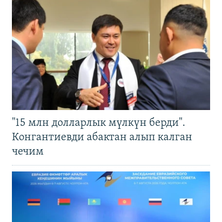
"15 млн долларлык мүлкүн берди".
Конгантиевди абактан алып калган
чечим