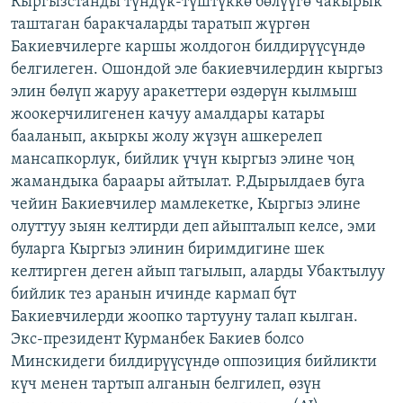
Кыргызстанды түндүк-түштүккө бөлүүгө чакырык
ОНЛАЙН ШЕРИНЕ
ЭЖЕ-СИҢДИЛЕР
таштаган баракчаларды таратып жүргөн
Бакиевчилерге каршы жолдогон билдирүүсүндө
АЗАТТЫК+
белгилеген. Ошондой эле бакиевчилердин кыргыз
ЫҢГАЙСЫЗ СУРООЛОР
элин бөлүп жаруу аракеттери өздөрүн кылмыш
жоокерчилигенен качуу амалдары катары
бааланып, акыркы жолу жүзүн ашкерелеп
ЭЕ/АРнун бардык сайттары
мансапкорлук, бийлик үчүн кыргыз элине чоң
жамандыка бараары айтылат. Р.Дырылдаев буга
чейин Бакиевчилер мамлекетке, Кыргыз элине
олуттуу зыян келтирди деп айыпталып келсе, эми
буларга Кыргыз элинин биримдигине шек
келтирген деген айып тагылып, аларды Убактылуу
бийлик тез аранын ичинде кармап бүт
Бакиевчилерди жоопко тартууну талап кылган.
Экс-президент Курманбек Бакиев болсо
Минскидеги билдирүүсүндө оппозиция бийликти
күч менен тартып алганын белгилеп, өзүн