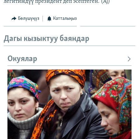
легитимдүү президент деп эсептеген. (AJ)
Бөлүшүңүз
Катталыңыз
Дагы кызыктуу баяндар
Окуялар