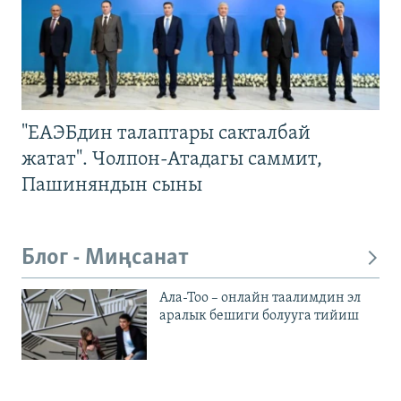
"ЕАЭБдин талаптары сакталбай
жатат". Чолпон-Атадагы саммит,
Пашиняндын сыны
Блог - Миңсанат
Ала-Тоо – онлайн таалимдин эл
аралык бешиги болууга тийиш