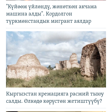
"Күйөөм үйлөндү, жөнөткөн акчама
машина алды". Кордолгон
түркмөнстандык мигрант аялдар
Кыргызстан кремацияга расмий тыюу
салды. Өлкөдө көрүстөн жетиштүүбү?