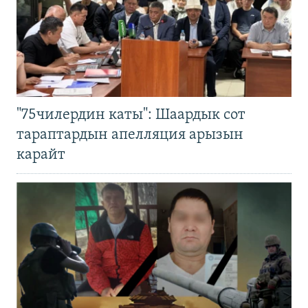
"75чилердин каты": Шаардык сот
тараптардын апелляция арызын
карайт