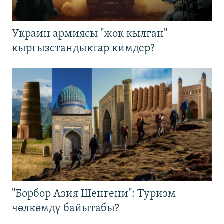
Украин армиясы "жок кылган"
кыргызстандыктар кимдер?
"Борбор Азия Шенгени": Туризм
чөлкөмдү байытабы?