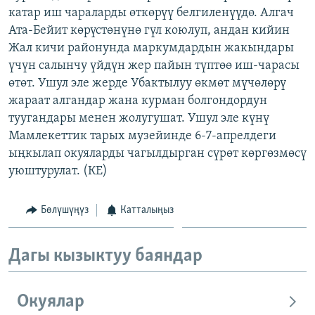
катар иш чараларды өткөрүү белгиленүүдө. Алгач
ОНЛАЙН ШЕРИНЕ
ЭЖЕ-СИҢДИЛЕР
Ата-Бейит көрүстөнүнө гүл коюлуп, андан кийин
АЗАТТЫК+
Жал кичи районунда маркумдардын жакындары
ЫҢГАЙСЫЗ СУРООЛОР
үчүн салынчу үйдүн жер пайын түптөө иш-чарасы
өтөт. Ушул эле жерде Убактылуу өкмөт мүчөлөрү
жараат алгандар жана курман болгондордун
ЭЕ/АРнун бардык сайттары
туугандары менен жолугушат. Ушул эле күнү
Мамлекеттик тарых музейинде 6-7-апрелдеги
ыңкылап окуяларды чагылдырган сүрөт көргөзмөсү
уюштурулат. (КЕ)
Бөлүшүңүз
Катталыңыз
Дагы кызыктуу баяндар
Окуялар