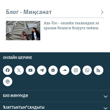
Блог - Миңсанат
Ала-Тоо – онлайн таалимдин эл
аралык бешиги болууга тийиш
ОНЛАЙН ШЕРИНЕ
БИЗ ЖӨНҮНДӨ
"АЗАТТЫКТЫН" САНДЫГЫ