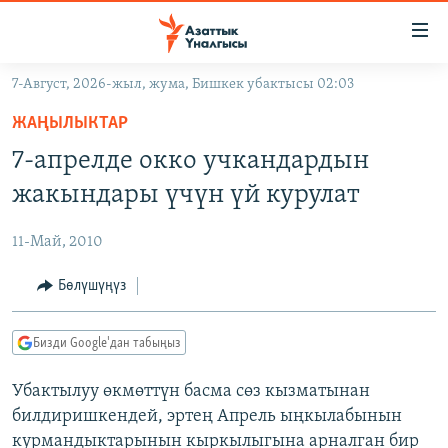
Линктер
Мазмунга
өтүңүз
7-Август, 2026-жыл, жума, Бишкек убактысы 02:03
Навигацияга
ЖАҢЫЛЫКТАР
өтүңүз
ЖАҢЫЛЫКТАР
КЫРГЫЗСТАН
Издөөгө
7-апрелде окко учкандардын
салыңыз
ДҮЙНӨ
КЫРГЫЗСТАН
жакындары үчүн үй курулат
УКРАИНА
САЯСАТ
ДҮЙНӨ
11-Май, 2010
АТАЙЫН ИЛИКТӨӨ
ЭКОНОМИКА
БОРБОР АЗИЯ
ТВ ПРОГРАММАЛАР
Бөлүшүңүз
МАДАНИЯТ
ПОДКАСТ
БҮГҮН АЗАТТЫКТА
Бизди Google'дан табыңыз
ӨЗГӨЧӨ ПИКИР
ЭКСПЕРТТЕР ТАЛДАЙТ
Убактылуу өкмөттүн басма сөз кызматынан
БИЗ ЖАНА ДҮЙНӨ
Русский
билдиришкендей, эртең Апрель ыңкылабынын
ДАНИСТЕ
курмандыктарынын кыркылыгына арналган бир