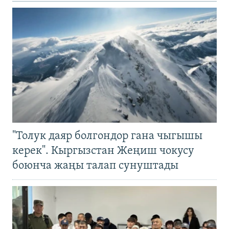
"Толук даяр болгондор гана чыгышы
керек". Кыргызстан Жеңиш чокусу
боюнча жаңы талап сунуштады