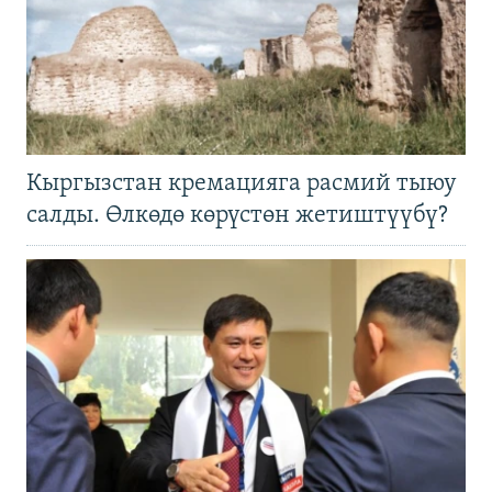
Кыргызстан кремацияга расмий тыюу
салды. Өлкөдө көрүстөн жетиштүүбү?