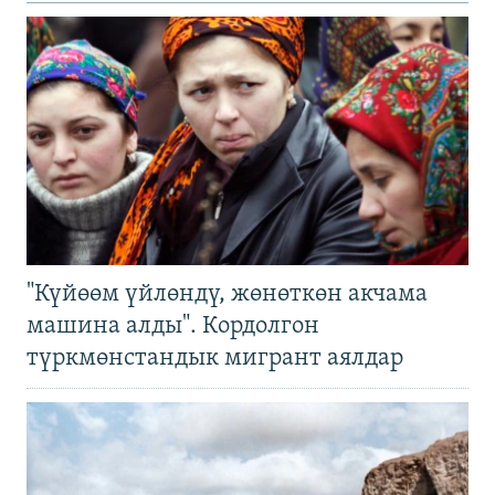
"Күйөөм үйлөндү, жөнөткөн акчама
машина алды". Кордолгон
түркмөнстандык мигрант аялдар