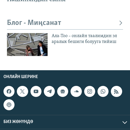
Блог - Миңсанат
Ала-Тоо – онлайн таалимдин эл
аралык бешиги болууга тийиш
ОНЛАЙН ШЕРИНЕ
БИЗ ЖӨНҮНДӨ