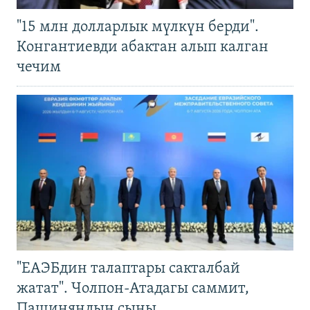
"15 млн долларлык мүлкүн берди".
Конгантиевди абактан алып калган
чечим
"ЕАЭБдин талаптары сакталбай
жатат". Чолпон-Атадагы саммит,
Пашиняндын сыны