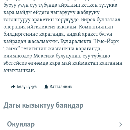
буруу үчүн суу түбүндө айрылып кеткен түтүккө
ОНЛАЙН ШЕРИНЕ
ЭЖЕ-СИҢДИЛЕР
кара майды өйдөгө чыгаруучу жабдууну
АЗАТТЫК+
тогоштуруу аракетин көрүлүүдө. Бирок бул татаал
ЫҢГАЙСЫЗ СУРООЛОР
операция ийгиликсиз аяктады. Компаниянын
билдиргенине караганда, андай аракет бүгүн
кайрадан жасалмакчы. Бул аралыкта "Нью-Йорк
ЭЕ/АРнун бардык сайттары
Таймс" гезитинин жазганына караганда,
илимпоздор Мексика булуңунда, суу түбүндө
эбегейсиз өлчөмдө кара май каймактап калганын
аныкташкан.
Бөлүшүңүз
Катталыңыз
Дагы кызыктуу баяндар
Окуялар