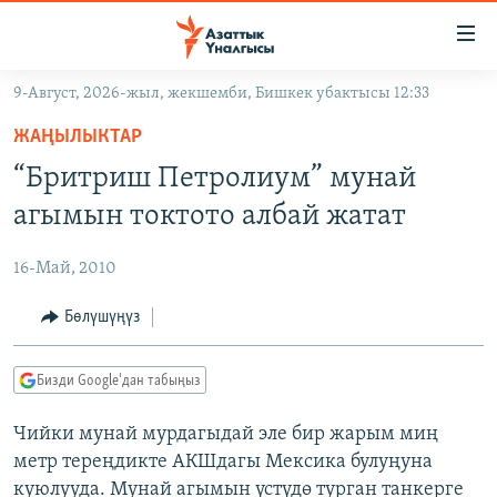
Линктер
Мазмунга
өтүңүз
9-Август, 2026-жыл, жекшемби, Бишкек убактысы 12:33
Навигацияга
ЖАҢЫЛЫКТАР
өтүңүз
ЖАҢЫЛЫКТАР
КЫРГЫЗСТАН
Издөөгө
“Бритриш Петролиум” мунай
салыңыз
ДҮЙНӨ
КЫРГЫЗСТАН
агымын токтото албай жатат
УКРАИНА
САЯСАТ
ДҮЙНӨ
16-Май, 2010
АТАЙЫН ИЛИКТӨӨ
ЭКОНОМИКА
БОРБОР АЗИЯ
ТВ ПРОГРАММАЛАР
Бөлүшүңүз
МАДАНИЯТ
ПОДКАСТ
БҮГҮН АЗАТТЫКТА
Бизди Google'дан табыңыз
ӨЗГӨЧӨ ПИКИР
ЭКСПЕРТТЕР ТАЛДАЙТ
Чийки мунай мурдагыдай эле бир жарым миң
БИЗ ЖАНА ДҮЙНӨ
Русский
метр тереңдикте АКШдагы Мексика булуңуна
ДАНИСТЕ
куюлууда. Мунай агымын үстүдө турган танкерге