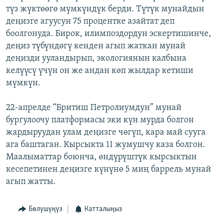
түз жүктөөгө мүмкүндүк берди. Түтүк мунайдын
ОНЛАЙН ШЕРИНЕ
ЭЖЕ-СИҢДИЛЕР
деңизге агуусун 75 процентке азайтат деп
АЗАТТЫК+
боолгонуда. Бирок, илимпоздордун эскертишинче,
ЫҢГАЙСЫЗ СУРООЛОР
деңиз түбүндөгү кенден агып жаткан мунай
деңизди ууландырып, экологиянын калбына
келүүсү үчүн он же андан көп жылдар кетиши
ЭЕ/АРнун бардык сайттары
мүмкүн.
22-апрелде “Бритиш Петролиумдун” мунай
бургулоочу платформасы эки күн мурда болгон
жардыруудан улам деңизге чөгүп, кара май сууга
ага баштаган. Кырсыкта 11 жумушчу каза болгон.
Маалыматтар боюнча, өндүрүштүк кырсыктын
кесепетинен деңизге күнүнө 5 миң баррель мунай
агып жатты.
Бөлүшүңүз
Катталыңыз