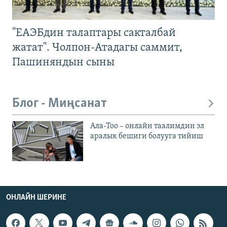
"ЕАЭБдин талаптары сакталбай
жатат". Чолпон-Атадагы саммит,
Пашиняндын сыны
Блог - Миңсанат
Ала-Тоо – онлайн таалимдин эл
аралык бешиги болууга тийиш
ОНЛАЙН ШЕРИНЕ