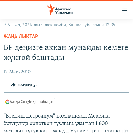
Линктер
Мазмунга
өтүңүз
9-Август, 2026-жыл, жекшемби, Бишкек убактысы 12:35
Навигацияга
ЖАҢЫЛЫКТАР
өтүңүз
ЖАҢЫЛЫКТАР
КЫРГЫЗСТАН
Издөөгө
BP деңизге аккан мунайды кемеге
салыңыз
ДҮЙНӨ
КЫРГЫЗСТАН
жүктөй баштады
УКРАИНА
САЯСАТ
ДҮЙНӨ
17-Май, 2010
АТАЙЫН ИЛИКТӨӨ
ЭКОНОМИКА
БОРБОР АЗИЯ
ТВ ПРОГРАММАЛАР
Бөлүшүңүз
МАДАНИЯТ
ПОДКАСТ
БҮГҮН АЗАТТЫКТА
Бизди Google'дан табыңыз
ӨЗГӨЧӨ ПИКИР
ЭКСПЕРТТЕР ТАЛДАЙТ
“Бритиш Петролиум” компаниясы Мексика
БИЗ ЖАНА ДҮЙНӨ
Русский
булуңунда орноткон туулгага уланган 1 600
ДАНИСТЕ
метрлик түтүк кара майды мунай тарткан танкерге