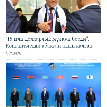
"15 млн долларлык мүлкүн берди".
Конгантиевди абактан алып калган
чечим