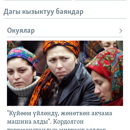
Дагы кызыктуу баяндар
Окуялар
"Күйөөм үйлөндү, жөнөткөн акчама
машина алды". Кордолгон