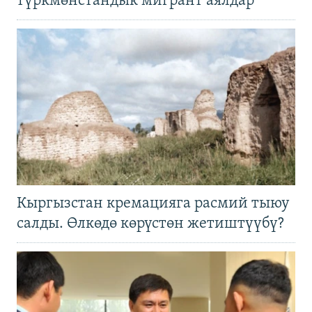
түркмөнстандык мигрант аялдар
Кыргызстан кремацияга расмий тыюу
салды. Өлкөдө көрүстөн жетиштүүбү?