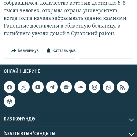
собравшимся, количество которых достигало 5-8
ОНЛАЙН ШЕРИНЕ
ЭЖЕ-СИҢДИЛЕР
тысяч человек, открыла охрана университета,
АЗАТТЫК+
когда толпа начала забрасывать здание камнями.
Раненные доставлены в областную больницу, а
ЫҢГАЙСЫЗ СУРООЛОР
погибшего увезли домой в Сузакский район.
ЭЕ/АРнун бардык сайттары
Бөлүшүңүз
Катталыңыз
ОНЛАЙН ШЕРИНЕ
БИЗ ЖӨНҮНДӨ
"АЗАТТЫКТЫН" САНДЫГЫ