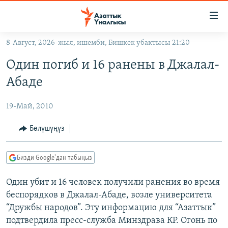
Линктер
Мазмунга
өтүңүз
8-Август, 2026-жыл, ишемби, Бишкек убактысы 21:20
Навигацияга
ЖАҢЫЛЫКТАР
өтүңүз
Один погиб и 16 ранены в Джалал-
КЫРГЫЗСТАН
Издөөгө
Абаде
салыңыз
ДҮЙНӨ
КЫРГЫЗСТАН
19-Май, 2010
УКРАИНА
САЯСАТ
ДҮЙНӨ
АТАЙЫН ИЛИКТӨӨ
ЭКОНОМИКА
БОРБОР АЗИЯ
Бөлүшүңүз
ТВ ПРОГРАММАЛАР
МАДАНИЯТ
Бизди Google'дан табыңыз
ПОДКАСТ
БҮГҮН АЗАТТЫКТА
Один убит и 16 человек получили ранения во время
ӨЗГӨЧӨ ПИКИР
ЭКСПЕРТТЕР ТАЛДАЙТ
беспорядков в Джалал-Абаде, возле университета
БИЗ ЖАНА ДҮЙНӨ
“Дружбы народов”. Эту информацию для “Азаттык”
Русский
ДАНИСТЕ
подтвердила пресс-служба Минздрава КР. Огонь по