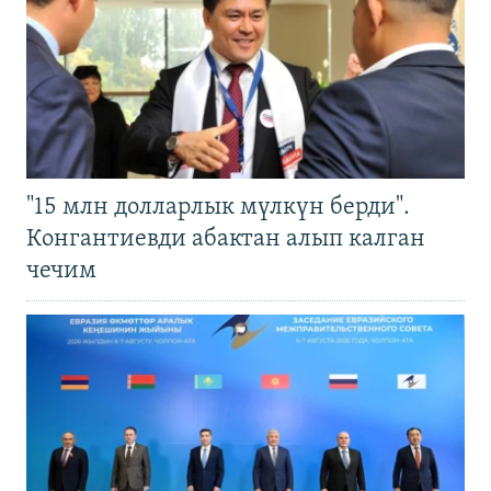
"15 млн долларлык мүлкүн берди".
Конгантиевди абактан алып калган
чечим