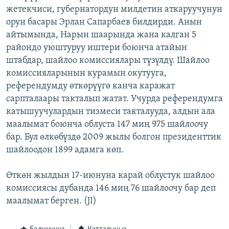
жетекчиси, губернатордун милдетин аткаруучунун
ОНЛАЙН ШЕРИНЕ
ЭЖЕ-СИҢДИЛЕР
орун басары Эрлан Сапарбаев билдирди. Анын
АЗАТТЫК+
айтымында, Нарын шаарында жана калган 5
ЫҢГАЙСЫЗ СУРООЛОР
райондо уюштуруу иштери боюнча атайын
штабдар, шайлоо комиссиялары түзүлдү. Шайлоо
комиссияларынын курамын окутууга,
ЭЕ/АРнун бардык сайттары
референдумду өткөрүүгө канча каражат
сарпталаары такталып жатат. Учурда референдумга
катышуучулардын тизмеси такталууда, алдын ала
маалымат боюнча облуста 147 миң 975 шайлоочу
бар. Бул өлкөбүздө 2009 жылы болгон президенттик
шайлоодон 1899 адамга көп.
Өткөн жылдын 17-июнуна карай облустук шайлоо
комиссиясы дубанда 146 миң 76 шайлоочу бар деп
маалымат берген. (JI)