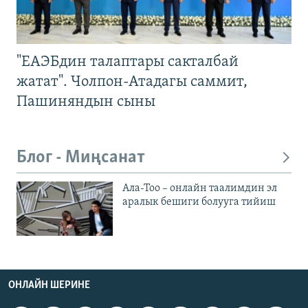
"ЕАЭБдин талаптары сакталбай
жатат". Чолпон-Атадагы саммит,
Пашиняндын сыны
Блог - Миңсанат
Ала-Тоо – онлайн таалимдин эл
аралык бешиги болууга тийиш
ОНЛАЙН ШЕРИНЕ