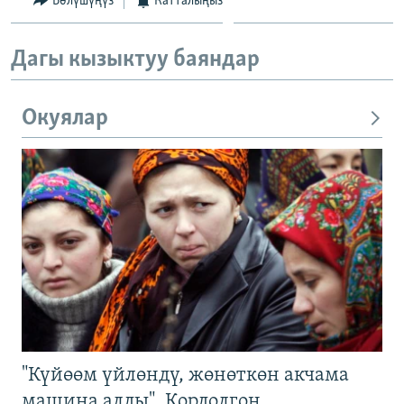
Бөлүшүңүз
Катталыңыз
Дагы кызыктуу баяндар
Окуялар
"Күйөөм үйлөндү, жөнөткөн акчама
машина алды". Кордолгон