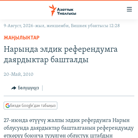
Линктер
Мазмунга
өтүңүз
9-Август, 2026-жыл, жекшемби, Бишкек убактысы 12:28
Навигацияга
ЖАҢЫЛЫКТАР
өтүңүз
ЖАҢЫЛЫКТАР
КЫРГЫЗСТАН
Издөөгө
Нарында элдик референдумга
салыңыз
ДҮЙНӨ
КЫРГЫЗСТАН
даярдыктар башталды
УКРАИНА
САЯСАТ
ДҮЙНӨ
20-Май, 2010
АТАЙЫН ИЛИКТӨӨ
ЭКОНОМИКА
БОРБОР АЗИЯ
ТВ ПРОГРАММАЛАР
Бөлүшүңүз
МАДАНИЯТ
ПОДКАСТ
БҮГҮН АЗАТТЫКТА
Бизди Google'дан табыңыз
ӨЗГӨЧӨ ПИКИР
ЭКСПЕРТТЕР ТАЛДАЙТ
27-июнда өтүүчү жалпы элдик рефердумга Нарын
БИЗ ЖАНА ДҮЙНӨ
Русский
облусунда даярдыктар башталганын референдумду
ДАНИСТЕ
өткөрүү боюнча түзүлгөн облустук штабдын