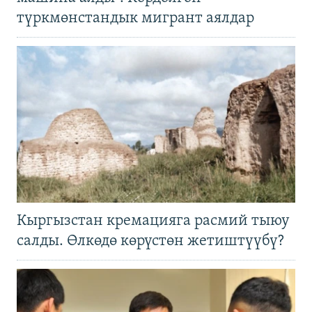
түркмөнстандык мигрант аялдар
Кыргызстан кремацияга расмий тыюу
салды. Өлкөдө көрүстөн жетиштүүбү?