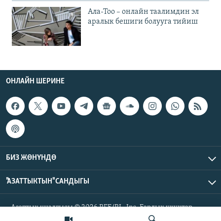
Ала-Тоо – онлайн таалимдин эл
аралык бешиги болууга тийиш
ОНЛАЙН ШЕРИНЕ
БИЗ ЖӨНҮНДӨ
"АЗАТТЫКТЫН" САНДЫГЫ
Азаттык үналгысы © 2026 RFE/RL, Inc. Бардык укуктар
корголгон.