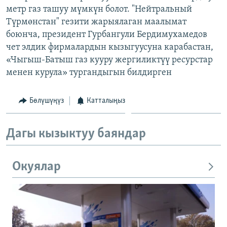
метр газ ташуу мүмкүн болот. "Нейтральный
ОНЛАЙН ШЕРИНЕ
ЭЖЕ-СИҢДИЛЕР
Түрмөнстан" гезити жарыялаган маалымат
АЗАТТЫК+
боюнча, президент Гурбангули Бердимухамедов
ЫҢГАЙСЫЗ СУРООЛОР
чет элдик фирмалардын кызыгуусуна карабастан,
«Чыгыш-Батыш газ кууру жергиликтүү ресурстар
менен курула» тургандыгын билдирген
ЭЕ/АРнун бардык сайттары
Бөлүшүңүз
Катталыңыз
Дагы кызыктуу баяндар
Окуялар