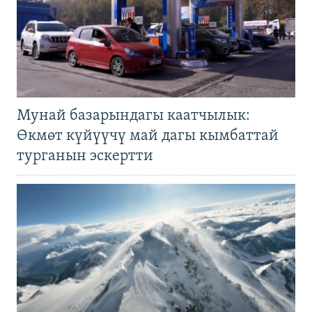
Мунай базарындагы каатчылык:
Өкмөт күйүүчү май дагы кымбаттай
турганын эскертти