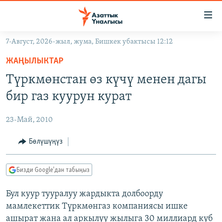
Линктер
Мазмунга
өтүңүз
7-Август, 2026-жыл, жума, Бишкек убактысы 12:12
Навигацияга
ЖАҢЫЛЫКТАР
өтүңүз
ЖАҢЫЛЫКТАР
КЫРГЫЗСТАН
Издөөгө
Түркмөнстан өз күчү менен дагы
салыңыз
ДҮЙНӨ
КЫРГЫЗСТАН
бир газ куурун курат
УКРАИНА
САЯСАТ
ДҮЙНӨ
23-Май, 2010
АТАЙЫН ИЛИКТӨӨ
ЭКОНОМИКА
БОРБОР АЗИЯ
ТВ ПРОГРАММАЛАР
Бөлүшүңүз
МАДАНИЯТ
ПОДКАСТ
БҮГҮН АЗАТТЫКТА
Бизди Google'дан табыңыз
ӨЗГӨЧӨ ПИКИР
ЭКСПЕРТТЕР ТАЛДАЙТ
Бул куур тууралуу жардыкта долбоорду
БИЗ ЖАНА ДҮЙНӨ
Русский
мамлекеттик Түркмөнгаз компаниясы ишке
ДАНИСТЕ
ашырат жана ал аркылуу жылыга 30 миллиард куб