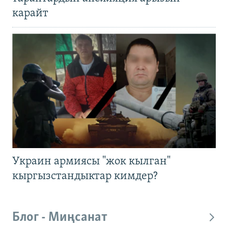
карайт
Украин армиясы "жок кылган"
кыргызстандыктар кимдер?
Блог - Миңсанат