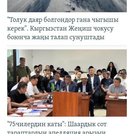
"Толук даяр болгондор гана чыгышы
керек". Кыргызстан Жеңиш чокусу
боюнча жаңы талап сунуштады
"75чилердин каты": Шаардык сот
тараптардын апелляция арызын