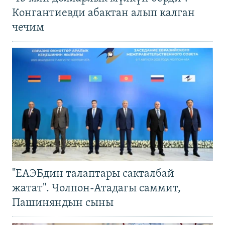
Конгантиевди абактан алып калган
чечим
"ЕАЭБдин талаптары сакталбай
жатат". Чолпон-Атадагы саммит,
Пашиняндын сыны