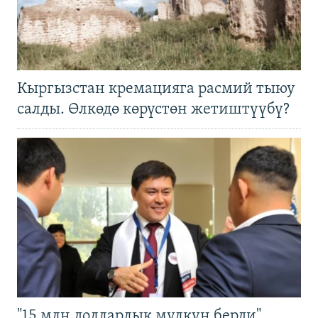
Кыргызстан кремацияга расмий тыюу
салды. Өлкөдө көрүстөн жетиштүүбү?
"15 млн долларлык мүлкүн берди".