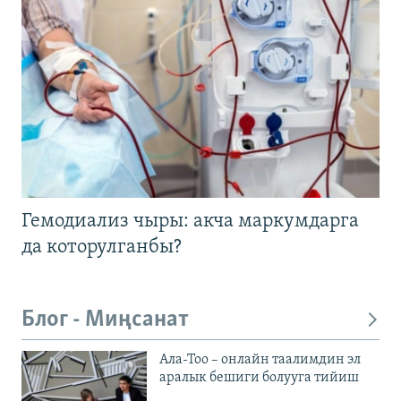
Гемодиализ чыры: акча маркумдарга
да которулганбы?
Блог - Миңсанат
Ала-Тоо – онлайн таалимдин эл
аралык бешиги болууга тийиш