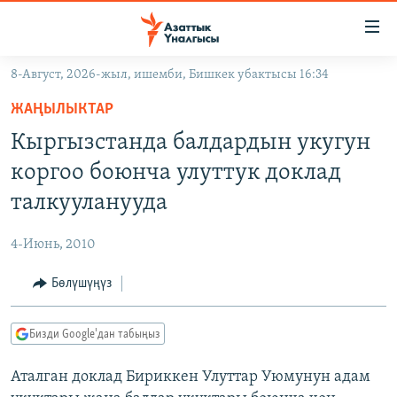
Линктер
Мазмунга
өтүңүз
8-Август, 2026-жыл, ишемби, Бишкек убактысы 16:34
Навигацияга
ЖАҢЫЛЫКТАР
өтүңүз
ЖАҢЫЛЫКТАР
КЫРГЫЗСТАН
Издөөгө
Кыргызстанда балдардын укугун
салыңыз
ДҮЙНӨ
КЫРГЫЗСТАН
коргоо боюнча улуттук доклад
УКРАИНА
САЯСАТ
ДҮЙНӨ
талкууланууда
АТАЙЫН ИЛИКТӨӨ
ЭКОНОМИКА
БОРБОР АЗИЯ
4-Июнь, 2010
ТВ ПРОГРАММАЛАР
МАДАНИЯТ
Бөлүшүңүз
ПОДКАСТ
БҮГҮН АЗАТТЫКТА
ӨЗГӨЧӨ ПИКИР
ЭКСПЕРТТЕР ТАЛДАЙТ
Бизди Google'дан табыңыз
БИЗ ЖАНА ДҮЙНӨ
Русский
Аталган доклад Бириккен Улуттар Уюмунун адам
ДАНИСТЕ