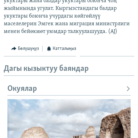
укуктары жана балдар укуктары боюнча чоң
ОНЛАЙН ШЕРИНЕ
ЭЖЕ-СИҢДИЛЕР
жыйынында угулат. Кыргызстандагы балдар
укуктары боюнча учурдагы көйгөйлүү
АЗАТТЫК+
маселелерин Эмгек жана миграция министрлиги
ЫҢГАЙСЫЗ СУРООЛОР
менен бейөкмөт уюмдар талкуулашууда. (AJ)
ЭЕ/АРнун бардык сайттары
Бөлүшүңүз
Катталыңыз
Дагы кызыктуу баяндар
Окуялар