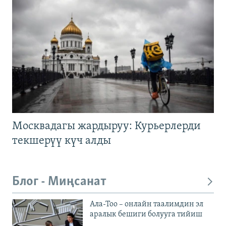
Москвадагы жардыруу: Курьерлерди
текшерүү күч алды
Блог - Миңсанат
Ала-Тоо – онлайн таалимдин эл
аралык бешиги болууга тийиш