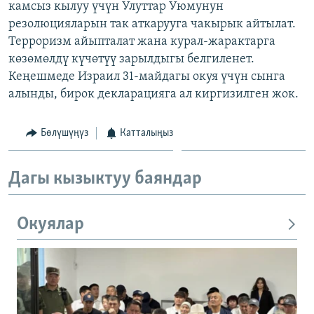
камсыз кылуу үчүн Улуттар Уюмунун
ОНЛАЙН ШЕРИНЕ
ЭЖЕ-СИҢДИЛЕР
резолюцияларын так аткарууга чакырык айтылат.
АЗАТТЫК+
Терроризм айыпталат жана курал-жарактарга
көзөмөлдү күчөтүү зарылдыгы белгиленет.
ЫҢГАЙСЫЗ СУРООЛОР
Кеңешмеде Израил 31-майдагы окуя үчүн сынга
алынды, бирок декларацияга ал киргизилген жок.
ЭЕ/АРнун бардык сайттары
Бөлүшүңүз
Катталыңыз
Дагы кызыктуу баяндар
Окуялар