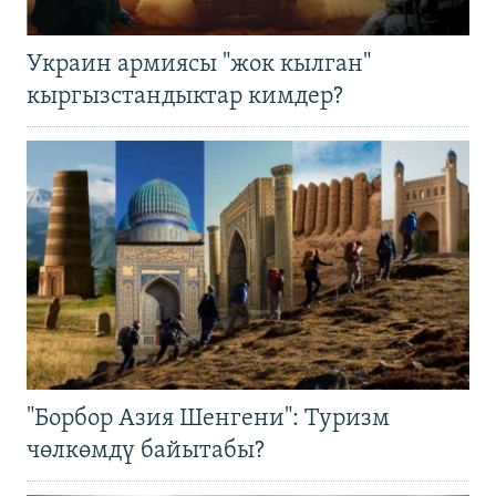
Украин армиясы "жок кылган"
кыргызстандыктар кимдер?
"Борбор Азия Шенгени": Туризм
чөлкөмдү байытабы?