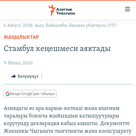
Линктер
Мазмунга
өтүңүз
6-Август, 2026-жыл, бейшемби, Бишкек убактысы 17:57
Навигацияга
ЖАҢЫЛЫКТАР
өтүңүз
ЖАҢЫЛЫКТАР
КЫРГЫЗСТАН
Издөөгө
Стамбул кеңешмеси аяктады
салыңыз
ДҮЙНӨ
КЫРГЫЗСТАН
9-Июнь, 2010
УКРАИНА
САЯСАТ
ДҮЙНӨ
АТАЙЫН ИЛИКТӨӨ
ЭКОНОМИКА
БОРБОР АЗИЯ
Бөлүшүңүз
ТВ ПРОГРАММАЛАР
МАДАНИЯТ
Бизди Google'дан табыңыз
ПОДКАСТ
БҮГҮН АЗАТТЫКТА
Азиядагы өз ара карым-катнаш жана ишеним
ӨЗГӨЧӨ ПИКИР
ЭКСПЕРТТЕР ТАЛДАЙТ
чаралары боюнча жыйындын катышуучулары
БИЗ ЖАНА ДҮЙНӨ
корутунду декларация кабыл алышты. Документте
Русский
Жакынкы Чыгышта тынчтыкты жана коопсуздукту
ДАНИСТЕ