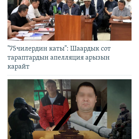
"75чилердин каты": Шаардык сот
тараптардын апелляция арызын
карайт