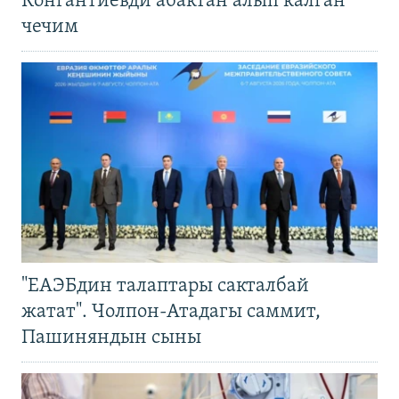
Конгантиевди абактан алып калган
чечим
"ЕАЭБдин талаптары сакталбай
жатат". Чолпон-Атадагы саммит,
Пашиняндын сыны