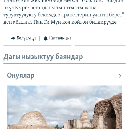
Енча өткөн жекшембиде эле Ошто болгон. “Биздин
ОНЛАЙН ШЕРИНЕ
ЭЖЕ-СИҢДИЛЕР
өкүл Кыргызстандагы тынчтыкты жана
туруктуулукту бекемдөө аракеттерин уланта берет”
АЗАТТЫК+
деп айтылат Пан Ги Мун кол койгон билдирүүдө.
ЫҢГАЙСЫЗ СУРООЛОР
Бөлүшүңүз
Катталыңыз
ЭЕ/АРнун бардык сайттары
Дагы кызыктуу баяндар
Окуялар