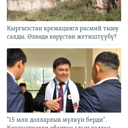
Кыргызстан кремацияга расмий тыюу
салды. Өлкөдө көрүстөн жетиштүүбү?
"15 млн долларлык мүлкүн берди".