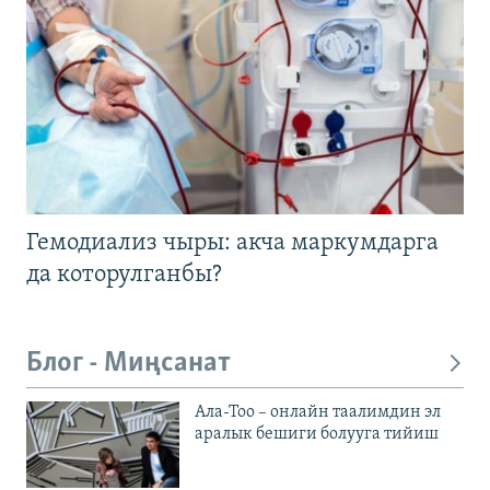
Гемодиализ чыры: акча маркумдарга
да которулганбы?
Блог - Миңсанат
Ала-Тоо – онлайн таалимдин эл
аралык бешиги болууга тийиш