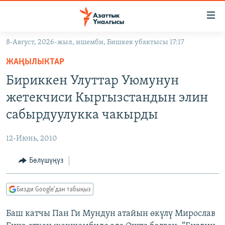
Линктер
Мазмунга
өтүңүз
8-Август, 2026-жыл, ишемби, Бишкек убактысы 17:17
Навигацияга
ЖАҢЫЛЫКТАР
өтүңүз
ЖАҢЫЛЫКТАР
КЫРГЫЗСТАН
Издөөгө
Бириккен Улуттар Уюмунун
салыңыз
ДҮЙНӨ
КЫРГЫЗСТАН
жетекчиси Кыргызстандын элин
УКРАИНА
САЯСАТ
ДҮЙНӨ
сабырдуулукка чакырды
АТАЙЫН ИЛИКТӨӨ
ЭКОНОМИКА
БОРБОР АЗИЯ
12-Июнь, 2010
ТВ ПРОГРАММАЛАР
МАДАНИЯТ
Бөлүшүңүз
ПОДКАСТ
БҮГҮН АЗАТТЫКТА
ӨЗГӨЧӨ ПИКИР
ЭКСПЕРТТЕР ТАЛДАЙТ
Бизди Google'дан табыңыз
БИЗ ЖАНА ДҮЙНӨ
Русский
Баш катчы Пан Ги Мундун атайын өкүлү Мирослав
ДАНИСТЕ