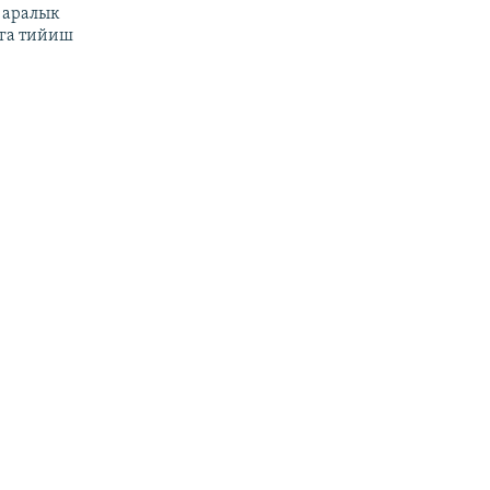
 аралык
га тийиш