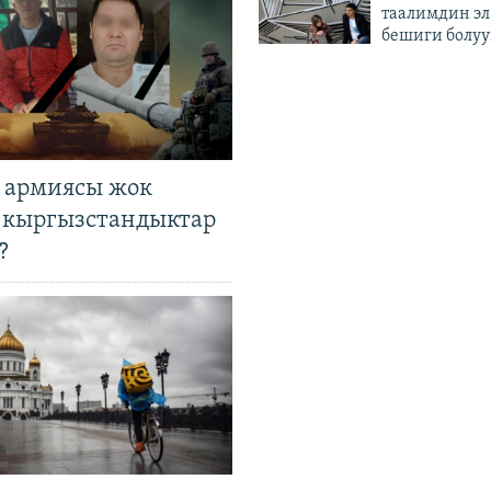
таалимдин эл
бешиги болуу
 армиясы жок
 кыргызстандыктар
?