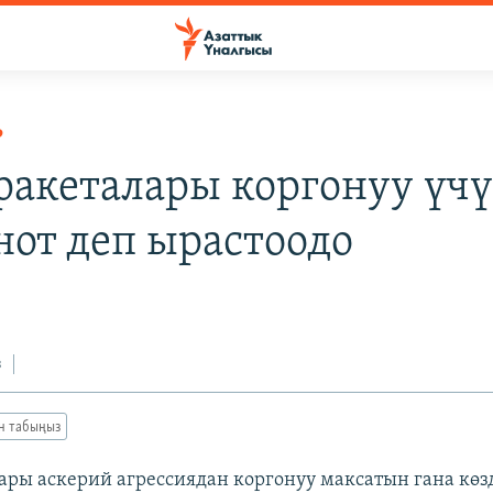
Р
ракеталары коргонуу үчү
нот деп ырастоодо
з
ан табыңыз
ары аскерий агрессиядан коргонуу максатын гана көз