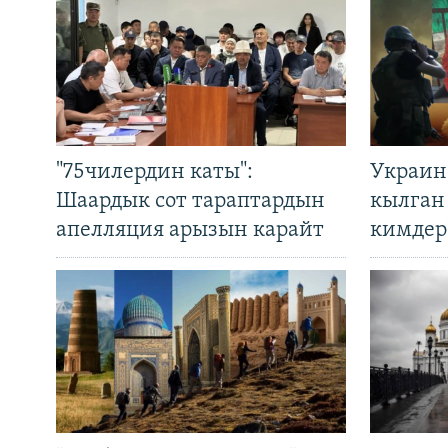
"75чилердин каты":
Украин
Шаардык сот тараптардын
кылган
апелляция арызын карайт
кимдер