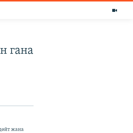
н гана
дөйт жана