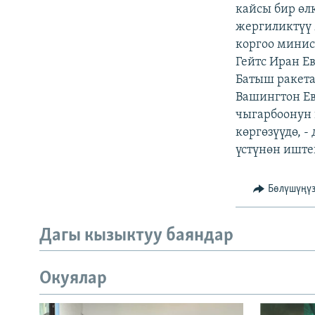
ЭЖЕ-СИҢДИЛЕР
кайсы бир өл
жергиликтүү
АЗАТТЫК+
коргоо минис
ЫҢГАЙСЫЗ СУРООЛОР
Гейтс Иран Е
Батыш ракета
Вашингтон Ев
чыгарбоонун 
көргөзүүдө, 
үстүнөн иште
Бөлүшүңү
Дагы кызыктуу баяндар
Окуялар