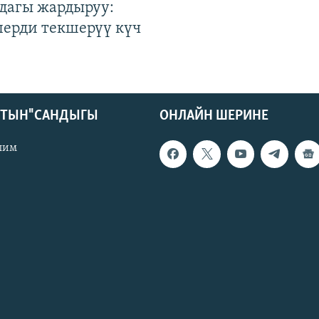
дагы жардыруу:
лерди текшерүү күч
КТЫН" САНДЫГЫ
ОНЛАЙН ШЕРИНЕ
лим