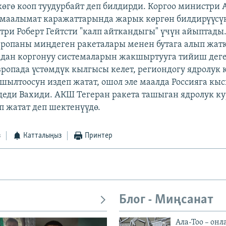
көгө кооп туудурбайт деп билдирди. Коргоо министри
 маалымат каражаттарында жарык көргөн билдирүүс
три Роберт Гейтсти "калп айткандыгы" үчүн айыптады
вропаны миңдеген ракеталары менен бутага алып жат
дан коргонуу системаларын жакшыртууга тийиш деге
ропада үстөмдүк кылгысы келет, региондогу ядролук
шылтоосун издеп жатат, ошол эле маалда Россияга кы
- деди Вахиди. АКШ Тегеран ракета ташыган ядролук к
п жатат деп шектенүүдө.
з
Катталыңыз
Принтер
Блог - Миңсанат
Ала-Тоо – онл