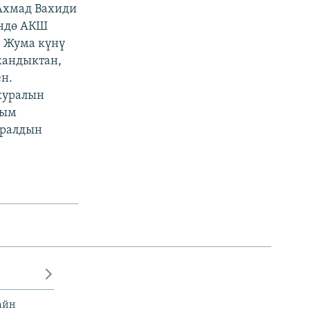
 Ахмад Вахиди
үндө АКШ
. Жума күнү
кандыктан,
н.
 куралын
сым
уралдын
айн