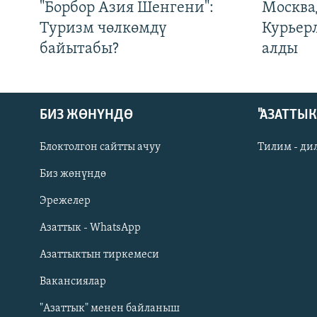
"Борбор Азия Шенгени":
Москва
Туризм чөлкөмдү
Курьер
байытабы?
алды
БИЗ ЖӨНҮНДӨ
"АЗАТТЫ
Блоктолгон сайтты ачуу
Тилим - ди
Биз жөнүндө
Русский
Эрежелер
Азаттык - WhatsApp
ОНЛАЙН ШЕРИНЕ
Азаттыктын тиркемеси
Вакансиялар
"Азаттык" менен байланыш