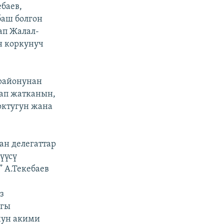
баев,
баш болгон
ап Жалал-
н коркунуч
районунан
лап жатканын,
октугун жана
ан делегаттар
үүсү
” А.Текебаев
з
агы
нун акими