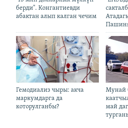
берди". Конгантиевди
сакталб
абактан алып калган чечим
Атадаг
Пашин
Гемодиализ чыры: акча
Мунай 
маркумдарга да
каатчы
которулганбы?
май да
турган