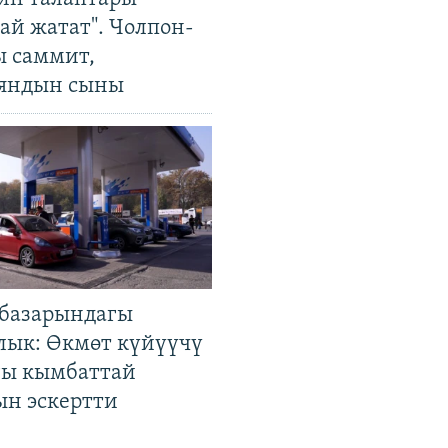
ай жатат". Чолпон-
ы саммит,
яндын сыны
базарындагы
лык: Өкмөт күйүүчү
гы кымбаттай
ын эскертти