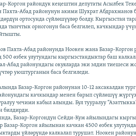
ар-Коргон райондук кеңештин депутаты Асылбек Теке
 Пахта-Абад районунун акими Шухрат Абдрахманов 
дөрдүн ортосунда сүйлөшүүлөр болду. Кыргызстан тар
да тынчтык орногонун баса белгилеп, качкындар үчү
айтышты.
в Пахта-Абад районунда Ноокен жана Базар-Коргон 
ң 500 өзбек улутундагы кыргызстандыктар баш калка
л-Абад районундагы окуяларда эки элдин тиешеси ж
үчтөр уюштурганын баса белгиледи.
лында Базар-Коргон районунан 10-12 аксакалдан тург
айонундагы качкындар менен барып сүйлөшүү жүргүз
уралуу чечими кабыл алынды. Бул тууралуу “Азаттыкка
н билдирди.
нда, Базар-Коргондун Сейди-Кум айылындагы кыргы
р Базар-Коргон айылынан качкан 4500 өзбек улутунд
ктарды үйлөрүндө калкалап турушат. Ноокен району