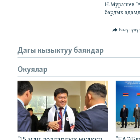
Н.Мурашев “А
бардык адамд
Бөлүшүңү
Дагы кызыктуу баяндар
Окуялар
"15 млн долларлык мүлкүн
"ЕАЭБд