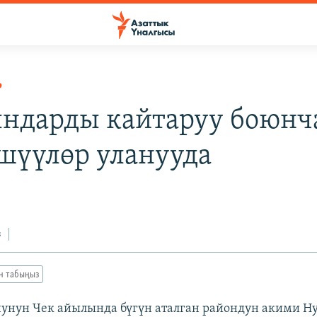
Р
ндарды кайтаруу боюнч
шүүлөр уланууда
з
ан табыңыз
унун Чек айылында бүгүн аталган райондун акими Н