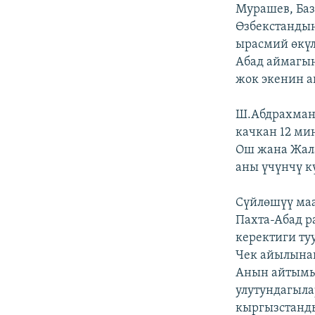
ЭЖЕ-СИҢДИЛЕР
Мурашев, Баз
Өзбекстандын
АЗАТТЫК+
ырасмий өкүл
ЫҢГАЙСЫЗ СУРООЛОР
Абад аймагын
жок экенин 
Ш.Абдрахмано
качкан 12 ми
Ош жана Жала
аны үчүнчү к
Сүйлөшүү маа
Пахта-Абад р
керектиги ту
Чек айылына
Анын айтымы
улутундагыла
кыргызстанды