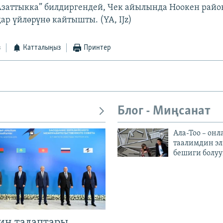
заттыкка” билдиргендей, Чек айылында Ноокен райо
ар үйлөрүнө кайтышты. (YA, IJz)
з
Катталыңыз
Принтер
Блог - Миңсанат
Ала-Тоо – онл
таалимдин эл
бешиги болуу
ин талаптары