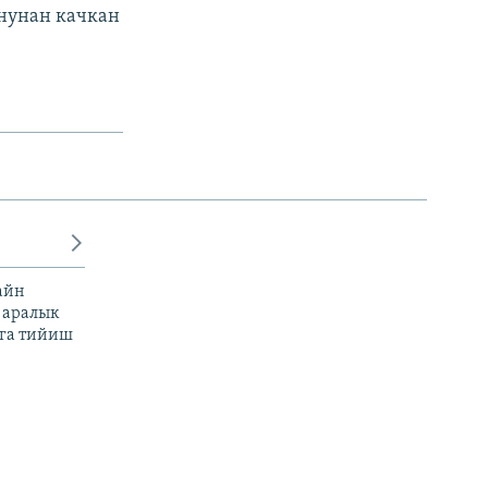
нунан качкан
айн
 аралык
га тийиш