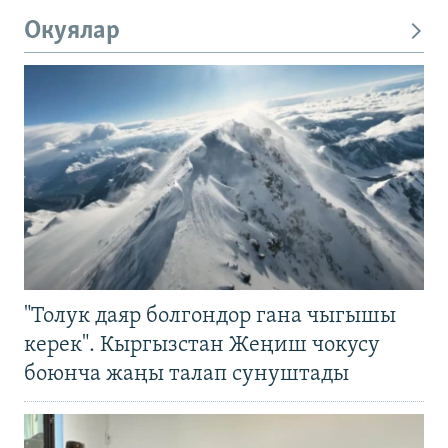
Окуялар
"Толук даяр болгондор гана чыгышы
керек". Кыргызстан Жеңиш чокусу
боюнча жаңы талап сунуштады