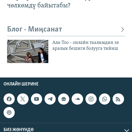
чөлкөмдү байытабы?
Блог - Миңсанат
Ала-Тоо – онлайн таалимдин эл
аралык бешиги болууга тийиш
ОНЛАЙН ШЕРИНЕ
БИЗ ЖӨНҮНДӨ