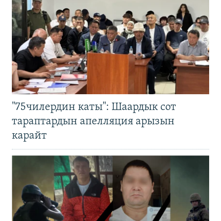
"75чилердин каты": Шаардык сот
тараптардын апелляция арызын
карайт