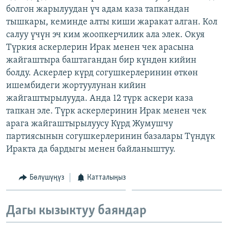
болгон жарылуудан үч адам каза тапкандан
ОНЛАЙН ШЕРИНЕ
ЭЖЕ-СИҢДИЛЕР
тышкары, кеминде алты киши жаракат алган. Кол
АЗАТТЫК+
салуу үчүн эч ким жоопкерчилик ала элек. Окуя
ЫҢГАЙСЫЗ СУРООЛОР
Түркия аскерлерин Ирак менен чек арасына
жайгаштыра баштагандан бир күндөн кийин
болду. Аскерлер күрд согушкерлеринин өткөн
ЭЕ/АРнун бардык сайттары
ишембидеги жортуулунан кийин
жайгаштырылууда. Анда 12 түрк аскери каза
тапкан эле. Түрк аскерлеринин Ирак менен чек
арага жайгаштырылуусу Күрд Жумушчу
партиясынын согушкерлеринин базалары Түндүк
Иракта да бардыгы менен байланыштуу.
Бөлүшүңүз
Катталыңыз
Дагы кызыктуу баяндар