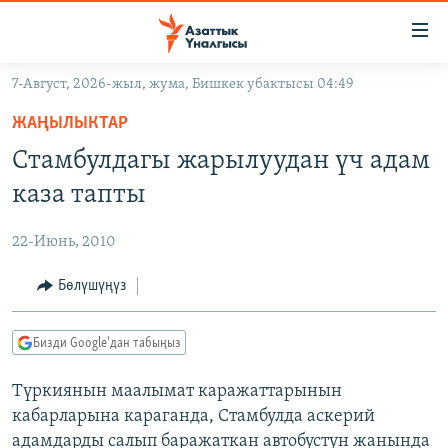
Линктер
Мазмунга
өтүңүз
7-Август, 2026-жыл, жума, Бишкек убактысы 04:49
Навигацияга
ЖАҢЫЛЫКТАР
өтүңүз
ЖАҢЫЛЫКТАР
КЫРГЫЗСТАН
Издөөгө
Стамбулдагы жарылуудан үч адам
салыңыз
ДҮЙНӨ
КЫРГЫЗСТАН
каза тапты
УКРАИНА
САЯСАТ
ДҮЙНӨ
22-Июнь, 2010
АТАЙЫН ИЛИКТӨӨ
ЭКОНОМИКА
БОРБОР АЗИЯ
ТВ ПРОГРАММАЛАР
Бөлүшүңүз
МАДАНИЯТ
ПОДКАСТ
БҮГҮН АЗАТТЫКТА
Бизди Google'дан табыңыз
ӨЗГӨЧӨ ПИКИР
ЭКСПЕРТТЕР ТАЛДАЙТ
Түркиянын маалымат каражаттарынын
БИЗ ЖАНА ДҮЙНӨ
Русский
кабарларына караганда, Стамбулда аскерий
ДАНИСТЕ
адамдарды салып баражаткан автобустун жанында