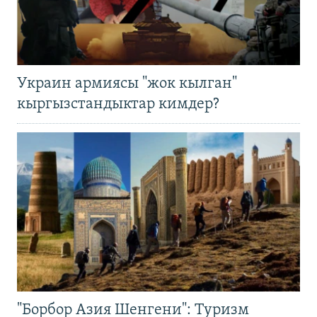
Украин армиясы "жок кылган"
кыргызстандыктар кимдер?
"Борбор Азия Шенгени": Туризм