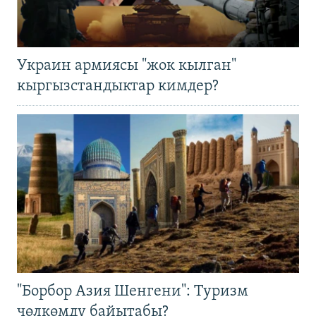
Украин армиясы "жок кылган"
кыргызстандыктар кимдер?
"Борбор Азия Шенгени": Туризм
чөлкөмдү байытабы?