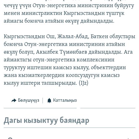
чечүү үчүн Отун-энергетика министринин буйругу
ОНЛАЙН ШЕРИНЕ
ЭЖЕ-СИҢДИЛЕР
менен министрликтин Кыргызстандын түштүк
АЗАТТЫК+
аймагы боюнча атайын өкүлү дайындалды.
ЫҢГАЙСЫЗ СУРООЛОР
Кыргызстандын Ош, Жалал-Абад, Баткен облустары
боюнча Отун-энергетика министринин атайын
ЭЕ/АРнун бардык сайттары
өкүлү болуп, Акылбек Түмөнбаев дайындалды. Ага
аймактагы отун-энергетика комплексинин
туруктуу иштешин камсыз кылуу, объекттердин
жана кызматкерлердин коопсуздугун камсыз
кылуу иштери тапшырылды. (IJz)
Бөлүшүңүз
Катталыңыз
Дагы кызыктуу баяндар