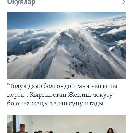
Окуялар
"Толук даяр болгондор гана чыгышы
керек". Кыргызстан Жеңиш чокусу
боюнча жаңы талап сунуштады