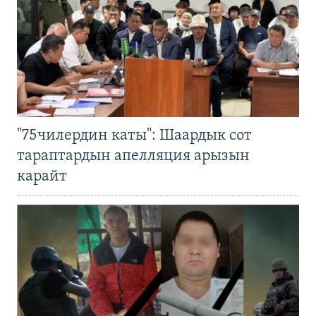
"75чилердин каты": Шаардык сот
тараптардын апелляция арызын
карайт