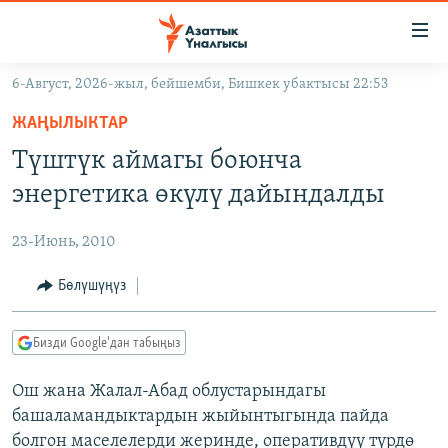
Линктер
Мазмунга
өтүңүз
6-Август, 2026-жыл, бейшемби, Бишкек убактысы 22:53
Навигацияга
ЖАҢЫЛЫКТАР
өтүңүз
ЖАҢЫЛЫКТАР
КЫРГЫЗСТАН
Издөөгө
Түштүк аймагы боюнча
салыңыз
ДҮЙНӨ
КЫРГЫЗСТАН
энергетика өкүлү дайындалды
УКРАИНА
САЯСАТ
ДҮЙНӨ
23-Июнь, 2010
АТАЙЫН ИЛИКТӨӨ
ЭКОНОМИКА
БОРБОР АЗИЯ
ТВ ПРОГРАММАЛАР
Бөлүшүңүз
МАДАНИЯТ
ПОДКАСТ
БҮГҮН АЗАТТЫКТА
Бизди Google'дан табыңыз
ӨЗГӨЧӨ ПИКИР
ЭКСПЕРТТЕР ТАЛДАЙТ
Ош жана Жалал-Абад облустарындагы
БИЗ ЖАНА ДҮЙНӨ
Русский
башаламандыктардын жыйынтыгында пайда
ДАНИСТЕ
болгон маселелерди жеринде, оперативдүү түрдө