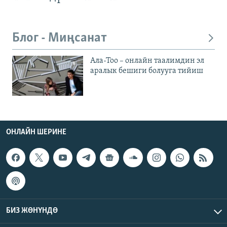
Блог - Миңсанат
Ала-Тоо – онлайн таалимдин эл
аралык бешиги болууга тийиш
ОНЛАЙН ШЕРИНЕ
БИЗ ЖӨНҮНДӨ