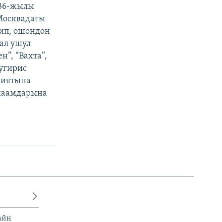
936-жылы
Москвадагы
лип, ошондон
ал ушул
”, “Вахта”,
дугирис
ниятына
 наамдарына
айн