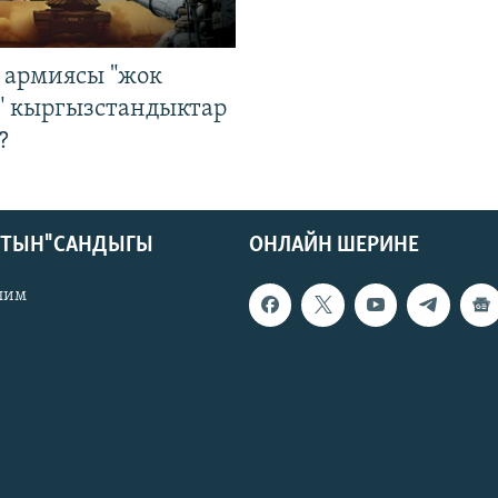
 армиясы "жок
" кыргызстандыктар
?
КТЫН" САНДЫГЫ
ОНЛАЙН ШЕРИНЕ
лим