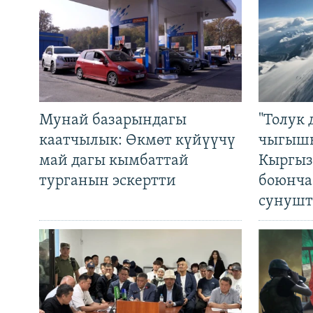
Мунай базарындагы
"Толук 
каатчылык: Өкмөт күйүүчү
чыгышы
май дагы кымбаттай
Кыргыз
турганын эскертти
боюнча
сунушт