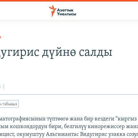
Р
дугирис дүйнө салды
з
ан табыңыз
атографиясынын түптөөгө жана бир кездеги “кыргыз
лым кошкондордун бири, белгилүү кинорежиссер жана
лицист, окумуштуу Альгимантас Видугирис узакка созу