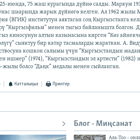
 25-июнда, 75 жаш курагында дүйнө салды. Маркум 1
нас шаарында жарык дүйнөгө келген. Ал 1962 жылы 
ия (ВГИК) институтун аяктаган соң Кыргызстанга ке
ү “Кыргызфильм” менен тыгыз байланышта болгон. Д
гыз киносунун алтын казынасына кирген “Көз айнекчен
лүгү” сыяктуу бир катар тасмаларды жараткан. А. Ви
сствосуна кошкон салымы үчүн “Кыргызстандын мада
ен ишмер” (1974), “Кыргызстандын эл артисти” (1982)
6-жылы болсо “Даңк” медалы менен сыйланган.
з
Катталыңыз
Принтер
Блог - Миңсанат
Ала-Тоо – онл