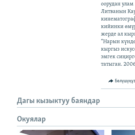
ЭЖЕ-СИҢДИЛЕР
оорудан улам
Литванын Кау
АЗАТТЫК+
кинематограф
ЫҢГАЙСЫЗ СУРООЛОР
кийинки өмүр
жерде ал кыр
“Нарын күндө
кыргыз иску
эмгек сиңирг
татыган. 200
Бөлүшүңү
Дагы кызыктуу баяндар
Окуялар