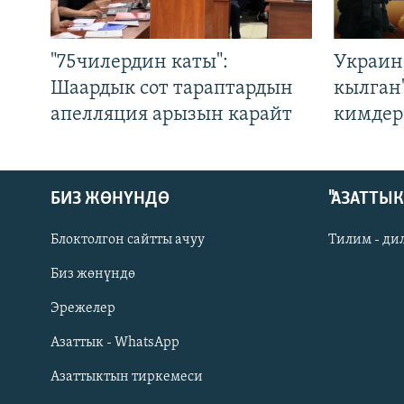
"75чилердин каты":
Украин
Шаардык сот тараптардын
кылган
апелляция арызын карайт
кимдер
БИЗ ЖӨНҮНДӨ
"АЗАТТЫ
Блоктолгон сайтты ачуу
Тилим - ди
Биз жөнүндө
Русский
Эрежелер
Азаттык - WhatsApp
ОНЛАЙН ШЕРИНЕ
Азаттыктын тиркемеси