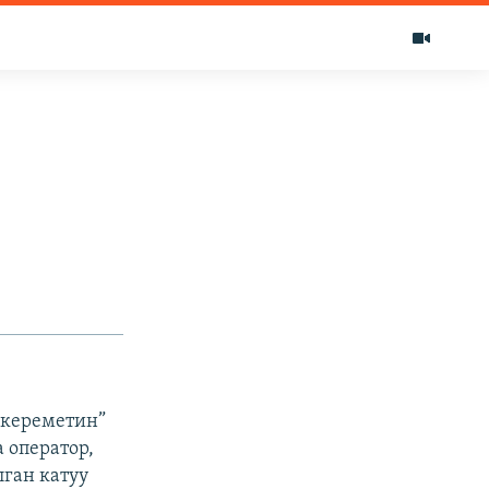
 кереметин”
 оператор,
лган катуу