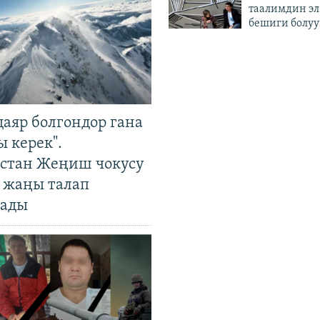
таалимдин эл
бешиги болуу
даяр болгондор гана
 керек".
стан Жеңиш чокусу
 жаңы талап
ады