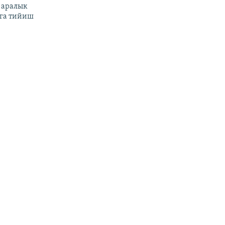
 аралык
га тийиш