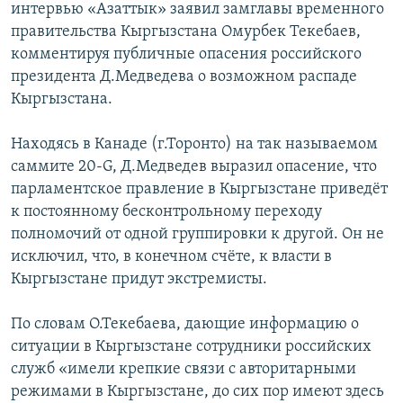
интервью «Азаттык» заявил замглавы временного
ОНЛАЙН ШЕРИНЕ
ЭЖЕ-СИҢДИЛЕР
правительства Кыргызстана Омурбек Текебаев,
АЗАТТЫК+
комментируя публичные опасения российского
президента Д.Медведева о возможном распаде
ЫҢГАЙСЫЗ СУРООЛОР
Кыргызстана.
ЭЕ/АРнун бардык сайттары
Находясь в Канаде (г.Торонто) на так называемом
саммите 20-G, Д.Медведев выразил опасение, что
парламентское правление в Кыргызстане приведёт
к постоянному бесконтрольному переходу
полномочий от одной группировки к другой. Он не
исключил, что, в конечном счёте, к власти в
Кыргызстане придут экстремисты.
По словам О.Текебаева, дающие информацию о
ситуации в Кыргызстане сотрудники российских
служб «имели крепкие связи с авторитарными
режимами в Кыргызстане, до сих пор имеют здесь