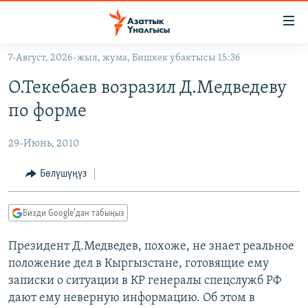
Линктер
Мазмунга
өтүңүз
7-Август, 2026-жыл, жума, Бишкек убактысы 15:36
Навигацияга
ЖАҢЫЛЫКТАР
өтүңүз
О.Текебаев возразил Д.Медведеву
КЫРГЫЗСТАН
Издөөгө
по форме
салыңыз
ДҮЙНӨ
КЫРГЫЗСТАН
29-Июнь, 2010
УКРАИНА
САЯСАТ
ДҮЙНӨ
АТАЙЫН ИЛИКТӨӨ
ЭКОНОМИКА
БОРБОР АЗИЯ
Бөлүшүңүз
ТВ ПРОГРАММАЛАР
МАДАНИЯТ
Бизди Google'дан табыңыз
ПОДКАСТ
БҮГҮН АЗАТТЫКТА
Президент Д.Медведев, похоже, не знает реальное
ӨЗГӨЧӨ ПИКИР
ЭКСПЕРТТЕР ТАЛДАЙТ
положение дел в Кыргызстане, готовящие ему
БИЗ ЖАНА ДҮЙНӨ
записки о ситуации в КР генералы спецслужб РФ
Русский
ДАНИСТЕ
дают ему неверную информацию. Об этом в