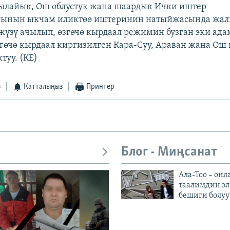
ылайык, Ош облустук жана шаардык Ички иштер
ынын ыкчам иликтөө иштеринин натыйжасында жал
зү ачылып, өзгөчө кырдаал режимин бузган эки ада
гөчө кырдаал киргизилген Кара-Суу, Араван жана О
туу. (КЕ)
з
Катталыңыз
Принтер
Блог - Миңсанат
Ала-Тоо – онл
таалимдин эл
бешиги болуу