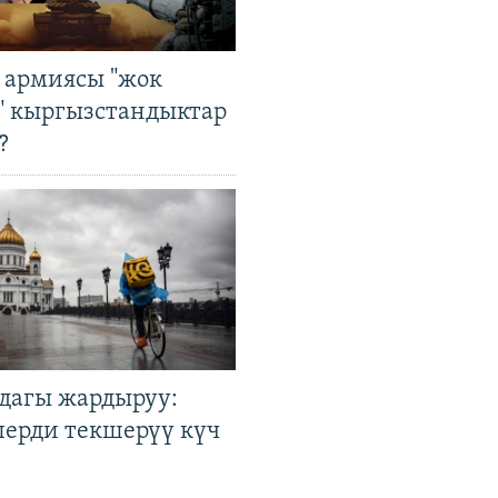
 армиясы "жок
" кыргызстандыктар
?
дагы жардыруу:
лерди текшерүү күч