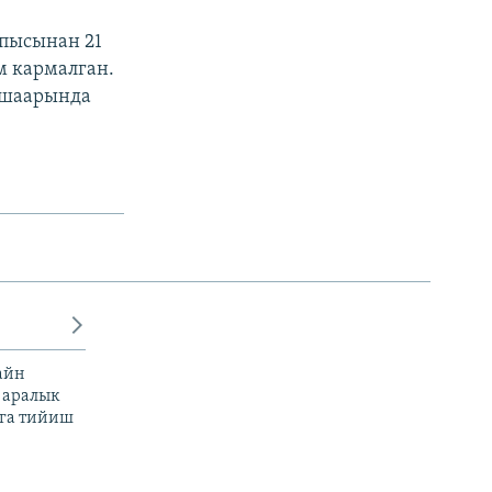
пысынан 21
м кармалган.
ш шаарында
айн
 аралык
га тийиш