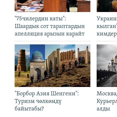
"75чилердин каты":
Украин
Шаардык сот тараптардын
кылган
апелляция арызын карайт
кимдер
"Борбор Азия Шенгени":
Москва
Туризм чөлкөмдү
Курьер
байытабы?
алды