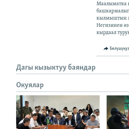
ЭЖЕ-СИҢДИЛЕР
Маалыматка 
башкармалыг
АЗАТТЫК+
кылмыштын жү
ЫҢГАЙСЫЗ СУРООЛОР
Негизинен өз
кырдаал турук
Бөлүшүңү
Дагы кызыктуу баяндар
Окуялар