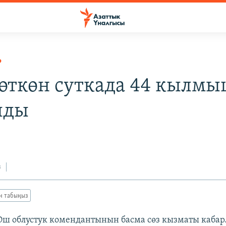
Р
өткөн суткада 44 кылм
лды
з
ан табыңыз
 Ош облустук комендантынын басма сөз кызматы кабар