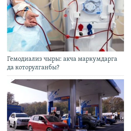
Гемодиализ чыры: акча маркумдарга
да которулганбы?