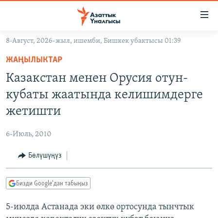
Линктер
Мазмунга
өтүңүз
8-Август, 2026-жыл, ишемби, Бишкек убактысы 01:39
Навигацияга
ЖАҢЫЛЫКТАР
өтүңүз
ЖАҢЫЛЫКТАР
КЫРГЫЗСТАН
Издөөгө
Казакстан менен Орусия отун-
салыңыз
ДҮЙНӨ
КЫРГЫЗСТАН
кубаты жаатында келишимдерге
УКРАИНА
САЯСАТ
ДҮЙНӨ
жетишти
АТАЙЫН ИЛИКТӨӨ
ЭКОНОМИКА
БОРБОР АЗИЯ
6-Июль, 2010
ТВ ПРОГРАММАЛАР
МАДАНИЯТ
Бөлүшүңүз
ПОДКАСТ
БҮГҮН АЗАТТЫКТА
ӨЗГӨЧӨ ПИКИР
ЭКСПЕРТТЕР ТАЛДАЙТ
Бизди Google'дан табыңыз
БИЗ ЖАНА ДҮЙНӨ
Русский
5-июлда Астанада эки өлкө ортосунда тынчтык
ДАНИСТЕ