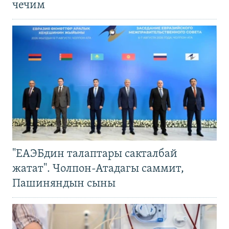
чечим
"ЕАЭБдин талаптары сакталбай
жатат". Чолпон-Атадагы саммит,
Пашиняндын сыны