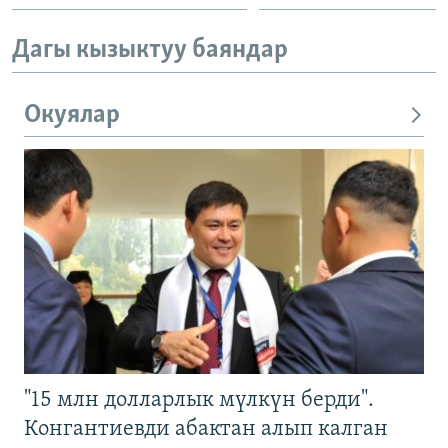
Дагы кызыктуу баяндар
Окуялар
"15 млн долларлык мүлкүн берди".
Конгантиевди абактан алып калган