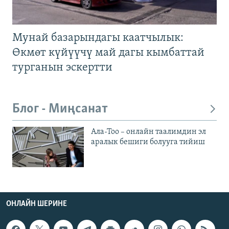
Мунай базарындагы каатчылык:
Өкмөт күйүүчү май дагы кымбаттай
турганын эскертти
Блог - Миңсанат
Ала-Тоо – онлайн таалимдин эл
аралык бешиги болууга тийиш
ОНЛАЙН ШЕРИНЕ