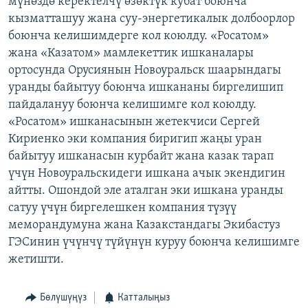
мүнөздө керектелчү өзөктүк кубат боюнча
ОНЛАЙН ШЕРИНЕ
ЭЖЕ-СИҢДИЛЕР
кызматташуу жана суу-энергетикалык долбоорлор
боюнча келишимдерге кол коюлду. «Росатом»
АЗАТТЫК+
жана «Казатом» мамлекеттик ишканалары
ЫҢГАЙСЫЗ СУРООЛОР
ортосунда Орусиянын Новоуральск шаарындагы
уранды байытуу боюнча ишкананы биргелишип
пайдалануу боюнча келишимге кол коюлду.
ЭЕ/АРнун бардык сайттары
«Росатом» ишканасынын жетекчиси Сергей
Кириенко эки компания биригип жаңы уран
байытуу ишканасын курбайт жана казак тарап
үчүн Новоуральскидеги ишкана ачык экендигин
айтты. Ошондой эле аталган эки ишкана уранды
сатуу үчүн биргелешкен компания түзүү
меморандумуна жана Казакстандагы Экибастуз
ГЭСинин үчүнчү түйүнүн куруу боюнча келишимге
жетишти.
Бөлүшүңүз
Катталыңыз