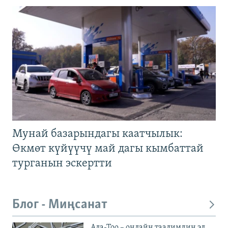
Мунай базарындагы каатчылык:
Өкмөт күйүүчү май дагы кымбаттай
турганын эскертти
Блог - Миңсанат
Ала-Тоо – онлайн таалимдин эл