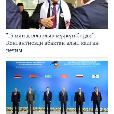
"15 млн долларлык мүлкүн берди".
Конгантиевди абактан алып калган
чечим