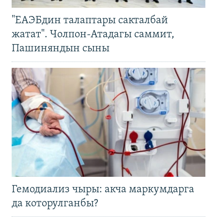
"ЕАЭБдин талаптары сакталбай
жатат". Чолпон-Атадагы саммит,
Пашиняндын сыны
Гемодиализ чыры: акча маркумдарга
да которулганбы?