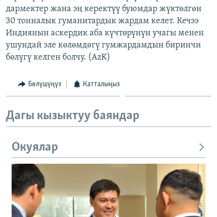
дармектер жана эң керектүү буюмдар жүктөлгөн
ОНЛАЙН ШЕРИНЕ
ЭЖЕ-СИҢДИЛЕР
30 тонналык гуманитардык жардам келет. Кечээ
АЗАТТЫК+
Индиянын аскердик аба күчтөрүнүн учагы менен
ЫҢГАЙСЫЗ СУРООЛОР
ушундай эле көлөмдөгү гумжардамдын биринчи
бөлүгү келген болчу. (AzK)
ЭЕ/АРнун бардык сайттары
Бөлүшүңүз
Катталыңыз
Дагы кызыктуу баяндар
Окуялар