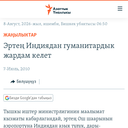
Линктер
Мазмунга
өтүңүз
8-Август, 2026-жыл, ишемби, Бишкек убактысы 06:50
Навигацияга
ЖАҢЫЛЫКТАР
өтүңүз
ЖАҢЫЛЫКТАР
КЫРГЫЗСТАН
Издөөгө
Эртең Индиядан гуманитардык
салыңыз
ДҮЙНӨ
КЫРГЫЗСТАН
жардам келет
УКРАИНА
САЯСАТ
ДҮЙНӨ
7-Июль, 2010
АТАЙЫН ИЛИКТӨӨ
ЭКОНОМИКА
БОРБОР АЗИЯ
ТВ ПРОГРАММАЛАР
Бөлүшүңүз
МАДАНИЯТ
ПОДКАСТ
БҮГҮН АЗАТТЫКТА
Бизди Google'дан табыңыз
ӨЗГӨЧӨ ПИКИР
ЭКСПЕРТТЕР ТАЛДАЙТ
Тышкы иштер министрлигинин маалымат
БИЗ ЖАНА ДҮЙНӨ
Русский
кызматы кабарлагандай, эртең Ош шаарынын
ДАНИСТЕ
аэропортуна Индиядан азык түлүк, дары-