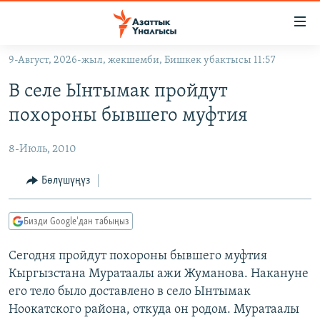
Линктер
Мазмунга
өтүңүз
9-Август, 2026-жыл, жекшемби, Бишкек убактысы 11:57
Навигацияга
ЖАҢЫЛЫКТАР
өтүңүз
В селе Ынтымак пройдут
КЫРГЫЗСТАН
Издөөгө
похороны бывшего муфтия
салыңыз
ДҮЙНӨ
КЫРГЫЗСТАН
8-Июль, 2010
УКРАИНА
САЯСАТ
ДҮЙНӨ
АТАЙЫН ИЛИКТӨӨ
ЭКОНОМИКА
БОРБОР АЗИЯ
Бөлүшүңүз
ТВ ПРОГРАММАЛАР
МАДАНИЯТ
Бизди Google'дан табыңыз
ПОДКАСТ
БҮГҮН АЗАТТЫКТА
Сегодня пройдут похороны бывшего муфтия
ӨЗГӨЧӨ ПИКИР
ЭКСПЕРТТЕР ТАЛДАЙТ
Кыргызстана Муратаалы ажи Жуманова. Накануне
БИЗ ЖАНА ДҮЙНӨ
его тело было доставлено в село Ынтымак
Русский
ДАНИСТЕ
Ноокатского района, откуда он родом. Муратаалы