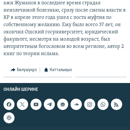
ажи Жуманов в последнее время страдал
ОНЛАЙН ШЕРИНЕ
ЭЖЕ-СИҢДИЛЕР
неизлечимой болезнью, сразу после смены власти в
АЗАТТЫК+
КР в апреле этого года ушел с поста муфтия по
собственному желанию. Ему было всего 37 лет, он
ЫҢГАЙСЫЗ СУРООЛОР
окончил Ошский госуниверситет, юридический
факультет, несмотря на молодой возраст, был
ЭЕ/АРнун бардык сайттары
авторитетным богословом во всем регионе, автор 2
книг по теории ислама.
Бөлүшүңүз
Катталыңыз
ОНЛАЙН ШЕРИНЕ