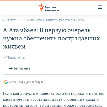
Линктер
Мазмунга
өтүңүз
7-Август, 2026-жыл, жума, Бишкек убактысы 21:48
Навигацияга
ЖАҢЫЛЫКТАР
өтүңүз
А.Атамбаев: В первую очередь
КЫРГЫЗСТАН
Издөөгө
нужно обеспечить пострадавших
салыңыз
ДҮЙНӨ
КЫРГЫЗСТАН
жильем
УКРАИНА
САЯСАТ
ДҮЙНӨ
9-Июль, 2010
АТАЙЫН ИЛИКТӨӨ
ЭКОНОМИКА
БОРБОР АЗИЯ
ТВ ПРОГРАММАЛАР
Бөлүшүңүз
МАДАНИЯТ
ПОДКАСТ
БҮГҮН АЗАТТЫКТА
Бизди Google'дан табыңыз
ӨЗГӨЧӨ ПИКИР
ЭКСПЕРТТЕР ТАЛДАЙТ
Если мы допустим поверхностный подход и начнем
БИЗ ЖАНА ДҮЙНӨ
Русский
механически восстанавливать сгоревшие дома и
ДАНИСТЕ
постройки на юге, то ситуация может повториться.