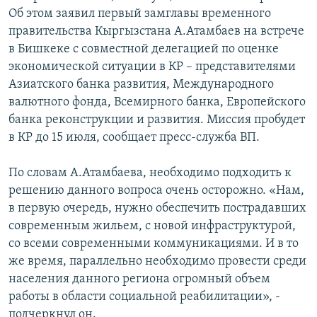
ОНЛАЙН ШЕРИНЕ
Об этом заявил первый замглавы временного
ЭЖЕ-СИҢДИЛЕР
правительства Кыргызстана А.Атамбаев на встрече
АЗАТТЫК+
в Бишкеке с совместной делегацией по оценке
ЫҢГАЙСЫЗ СУРООЛОР
экономической ситуации в КР – представителями
Азиатского банка развития, Международного
валютного фонда, Всемирного банка, Европейского
ЭЕ/АРнун бардык сайттары
банка реконструкции и развития. Миссия пробудет
в КР до 15 июля, сообщает пресс-служба ВП.
По словам А.Атамбаева, необходимо подходить к
решению данного вопроса очень осторожно. «Нам,
в первую очередь, нужно обеспечить пострадавших
современным жильем, с новой инфраструктурой,
со всеми современными коммуникациями. И в то
же время, параллельно необходимо провести среди
населения данного региона огромный объем
работы в области социальной реабилитации», -
подчеркнул он.