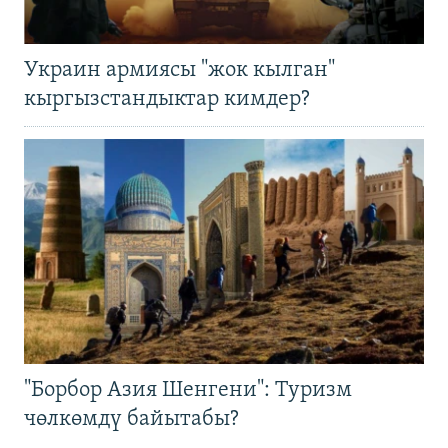
Украин армиясы "жок кылган"
кыргызстандыктар кимдер?
"Борбор Азия Шенгени": Туризм
чөлкөмдү байытабы?