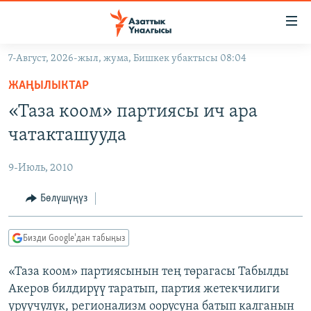
Линктер
Мазмунга
өтүңүз
7-Август, 2026-жыл, жума, Бишкек убактысы 08:04
Навигацияга
ЖАҢЫЛЫКТАР
өтүңүз
ЖАҢЫЛЫКТАР
КЫРГЫЗСТАН
Издөөгө
«Таза коом» партиясы ич ара
салыңыз
ДҮЙНӨ
КЫРГЫЗСТАН
чатакташууда
УКРАИНА
САЯСАТ
ДҮЙНӨ
9-Июль, 2010
АТАЙЫН ИЛИКТӨӨ
ЭКОНОМИКА
БОРБОР АЗИЯ
ТВ ПРОГРАММАЛАР
Бөлүшүңүз
МАДАНИЯТ
ПОДКАСТ
БҮГҮН АЗАТТЫКТА
Бизди Google'дан табыңыз
ӨЗГӨЧӨ ПИКИР
ЭКСПЕРТТЕР ТАЛДАЙТ
«Таза коом» партиясынын тең төрагасы Табылды
БИЗ ЖАНА ДҮЙНӨ
Русский
Акеров билдирүү таратып, партия жетекчилиги
ДАНИСТЕ
уруучулук, регионализм оорусуна батып калганын