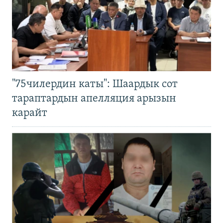
"75чилердин каты": Шаардык сот
тараптардын апелляция арызын
карайт