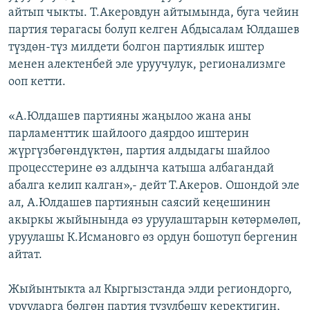
айтып чыкты. Т.Акеровдун айтымында, буга чейин
ОНЛАЙН ШЕРИНЕ
ЭЖЕ-СИҢДИЛЕР
партия төрагасы болуп келген Абдысалам Юлдашев
АЗАТТЫК+
түздөн-түз милдети болгон партиялык иштер
ЫҢГАЙСЫЗ СУРООЛОР
менен алектенбей эле уруучулук, регионализмге
ооп кетти.
ЭЕ/АРнун бардык сайттары
«А.Юлдашев партияны жаңылоо жана аны
парламенттик шайлоого даярдоо иштерин
жүргүзбөгөндүктөн, партия алдыдагы шайлоо
процесстерине өз алдынча катыша албагандай
абалга келип калган»,- дейт Т.Акеров. Ошондой эле
ал, А.Юлдашев партиянын саясий кеңешинин
акыркы жыйынында өз уруулаштарын көтөрмөлөп,
уруулашы К.Исмановго өз ордун бошотуп бергенин
айтат.
Жыйынтыкта ал Кыргызстанда элди региондорго,
урууларга бөлгөн партия түзүлбөшү керектигин,