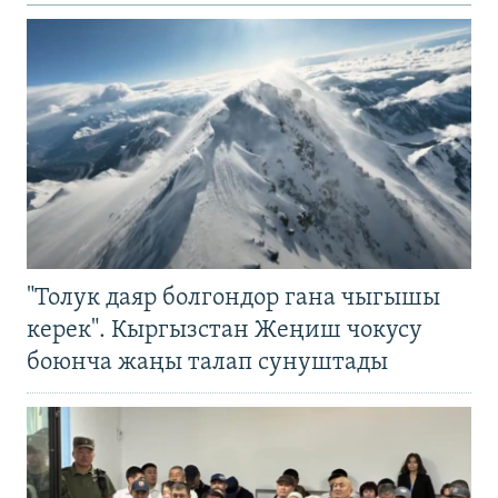
"Толук даяр болгондор гана чыгышы
керек". Кыргызстан Жеңиш чокусу
боюнча жаңы талап сунуштады