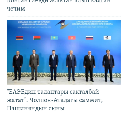
Конгантиевди абактан алып калган
чечим
"ЕАЭБдин талаптары сакталбай
жатат". Чолпон-Атадагы саммит,
Пашиняндын сыны