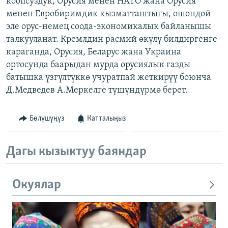
коопсуздук, Орусия менен НАТО жана Орусия
ОНЛАЙН ШЕРИНЕ
ЭЖЕ-СИҢДИЛЕР
менен Евробиримдик кызматташтыгы, ошондой
эле орус-немец соода-экономикалык байланышы
АЗАТТЫК+
талкууланат. Кремлдин расмий өкүлү билдиргенге
ЫҢГАЙСЫЗ СУРООЛОР
караганда, Орусия, Беларус жана Украина
ортосунда баарыдан мурда орусиялык газды
батышка үзгүлтүккө учуратпай жеткирүү боюнча
ЭЕ/АРнун бардык сайттары
Д.Медведев А.Меркелге түшүндүрмө берет.
Бөлүшүңүз
Катталыңыз
Дагы кызыктуу баяндар
Окуялар