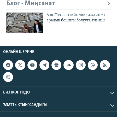
Блог - Миңсанат
Ала-Тоо – онлайн таалимдин эл
аралык бешиги болууга тийиш
ОНЛАЙН ШЕРИНЕ
БИЗ ЖӨНҮНДӨ
"АЗАТТЫКТЫН" САНДЫГЫ