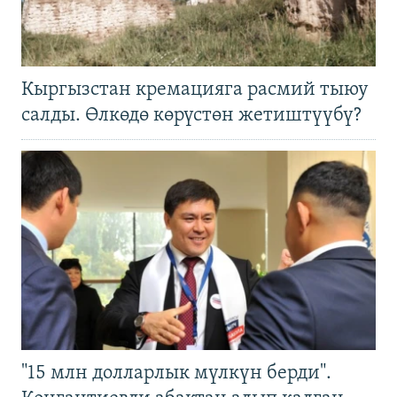
Кыргызстан кремацияга расмий тыюу
салды. Өлкөдө көрүстөн жетиштүүбү?
"15 млн долларлык мүлкүн берди".