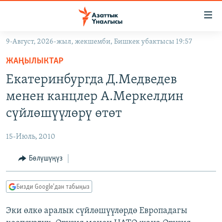
Линктер
Мазмунга
өтүңүз
9-Август, 2026-жыл, жекшемби, Бишкек убактысы 19:57
Навигацияга
ЖАҢЫЛЫКТАР
өтүңүз
ЖАҢЫЛЫКТАР
КЫРГЫЗСТАН
Издөөгө
Екатеринбургда Д.Медведев
салыңыз
ДҮЙНӨ
КЫРГЫЗСТАН
менен канцлер А.Меркелдин
УКРАИНА
САЯСАТ
ДҮЙНӨ
сүйлөшүүлөрү өтөт
АТАЙЫН ИЛИКТӨӨ
ЭКОНОМИКА
БОРБОР АЗИЯ
15-Июль, 2010
ТВ ПРОГРАММАЛАР
МАДАНИЯТ
Бөлүшүңүз
ПОДКАСТ
БҮГҮН АЗАТТЫКТА
ӨЗГӨЧӨ ПИКИР
ЭКСПЕРТТЕР ТАЛДАЙТ
Бизди Google'дан табыңыз
БИЗ ЖАНА ДҮЙНӨ
Русский
Эки өлкө аралык сүйлөшүүлөрдө Европадагы
ДАНИСТЕ