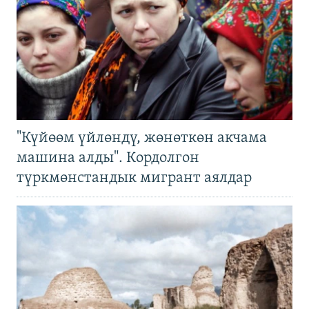
"Күйөөм үйлөндү, жөнөткөн акчама
машина алды". Кордолгон
түркмөнстандык мигрант аялдар