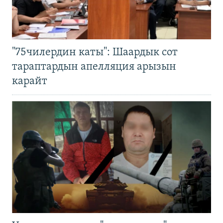
"75чилердин каты": Шаардык сот
тараптардын апелляция арызын
карайт