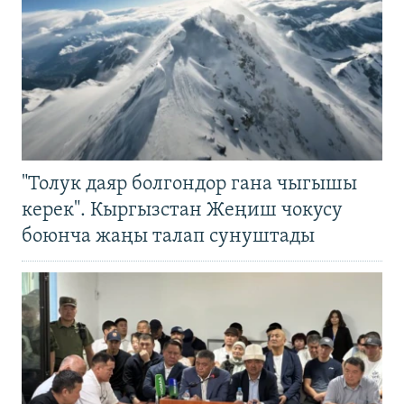
"Толук даяр болгондор гана чыгышы
керек". Кыргызстан Жеңиш чокусу
боюнча жаңы талап сунуштады