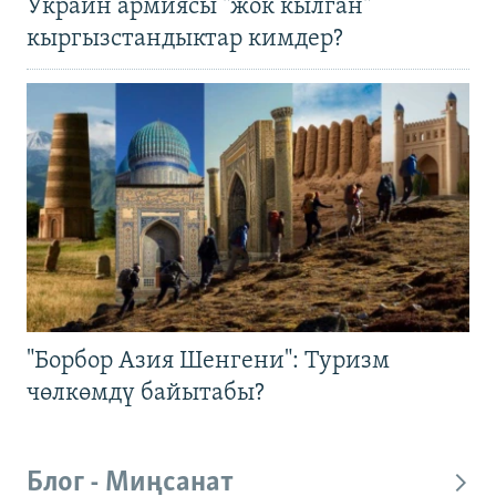
Украин армиясы "жок кылган"
кыргызстандыктар кимдер?
"Борбор Азия Шенгени": Туризм
чөлкөмдү байытабы?
Блог - Миңсанат