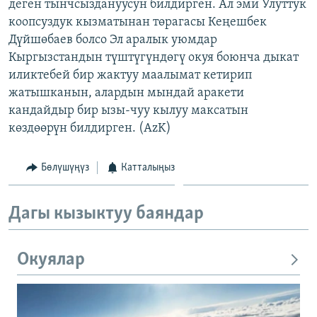
деген тынчсыздануусун билдирген. Ал эми Улуттук
коопсуздук кызматынан төрагасы Кеңешбек
Дүйшөбаев болсо Эл аралык уюмдар
Кыргызстандын түштүгүндөгү окуя боюнча дыкат
иликтебей бир жактуу маалымат кетирип
жатышканын, алардын мындай аракети
кандайдыр бир ызы-чуу кылуу максатын
көздөөрүн билдирген. (AzK)
Бөлүшүңүз
Катталыңыз
Дагы кызыктуу баяндар
Окуялар