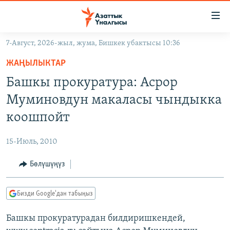
Линктер
Мазмунга
өтүңүз
7-Август, 2026-жыл, жума, Бишкек убактысы 10:36
Навигацияга
ЖАҢЫЛЫКТАР
өтүңүз
ЖАҢЫЛЫКТАР
КЫРГЫЗСТАН
Издөөгө
Башкы прокуратура: Асрор
салыңыз
ДҮЙНӨ
КЫРГЫЗСТАН
Муминовдун макаласы чындыкка
УКРАИНА
САЯСАТ
ДҮЙНӨ
коошпойт
АТАЙЫН ИЛИКТӨӨ
ЭКОНОМИКА
БОРБОР АЗИЯ
15-Июль, 2010
ТВ ПРОГРАММАЛАР
МАДАНИЯТ
Бөлүшүңүз
ПОДКАСТ
БҮГҮН АЗАТТЫКТА
ӨЗГӨЧӨ ПИКИР
ЭКСПЕРТТЕР ТАЛДАЙТ
Бизди Google'дан табыңыз
БИЗ ЖАНА ДҮЙНӨ
Русский
Башкы прокуратурадан билдиришкендей,
ДАНИСТЕ