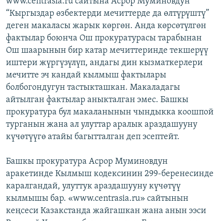
www.centrasia.ru сайтына Асрор Муминовдун
ОНЛАЙН ШЕРИНЕ
ЭЖЕ-СИҢДИЛЕР
“Кыргыздар өзбектерди мечиттерде да өлтүрүштү”
деген макаласы жарык көргөн. Анда көрсөтүлгөн
АЗАТТЫК+
фактылар боюнча Ош прокуратурасы тарабынан
ЫҢГАЙСЫЗ СУРООЛОР
Ош шаарынын бир катар мечиттеринде текшерүү
иштери жүргүзүлүп, андагы дин кызматкерлери
мечитте эч кандай кылмыш фактылары
ЭЕ/АРнун бардык сайттары
болбогондугун тастыкташкан. Макаладагы
айтылган фактылар аныкталган эмес. Башкы
прокуратура бул макаланынын чындыкка коошпой
турганын жана ал улуттар аралык араздашууну
күчөтүүгө атайы багытталган деп эсептейт.
Башкы прокуратура Асрор Муминовдун
аракетинде Кылмыш кодексинин 299-беренесинде
каралгандай, улуттук араздашууну күчөтүү
кылмышы бар. «www.centrasia.ru» сайтынын
кеңсеси Казакстанда жайгашкан жана анын ээси