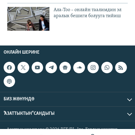
Ала-Тоо – онлайн таалимдин эл
аралык бешиги болууга тийиш
ОНЛАЙН ШЕРИНЕ
БИЗ ЖӨНҮНДӨ
"АЗАТТЫКТЫН" САНДЫГЫ
Азаттык үналгысы © 2026 RFE/RL, Inc. Бардык укуктар