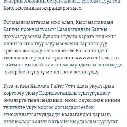
Валерий Хлюпкин болуп саналат. Бул эки атуул тең
Кыргызстандын жарандары эмес.
Бул маалыматтарды эске алып, Кыргызстандын
Башкы прокуратурасы Казакстандын Башкы
пркуратурасына бул эки атуулга карата кылмыш
ишин козгоо тууралуу маселени карап көрүү
арызын жолдоду. Ошондой эле Казакстандын
тышкы иштер министрлигине «www.centrasia.ru»
сайтына мындай жалган мазмундагы макалаларды
чыгарбоо өтүнүчү менен нота жөнөтүлдү.
Буга чейин Хьюман Райтс Уотч адам укуктарын
коргоочу уюму Кыргызстандын түштүгүндөгү
окуяларга тынчсызданып, июнь окуясынан кийин
түштүктө укук коргоо органдары өзбек
этносундагы атуулдарды каалагандай кармап,
кыйноолорго алып жатканы кырдаалды курчутат