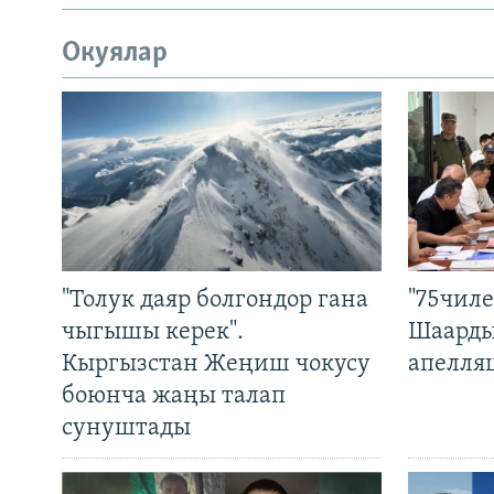
Окуялар
"Толук даяр болгондор гана
"75чиле
чыгышы керек".
Шаарды
Кыргызстан Жеңиш чокусу
апелля
боюнча жаңы талап
сунуштады