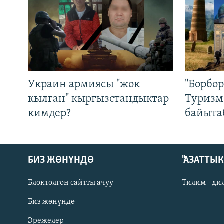
Украин армиясы "жок
"Борбо
кылган" кыргызстандыктар
Туризм
кимдер?
байыта
БИЗ ЖӨНҮНДӨ
"АЗАТТЫ
Блоктолгон сайтты ачуу
Тилим - ди
Биз жөнүндө
Русский
Эрежелер