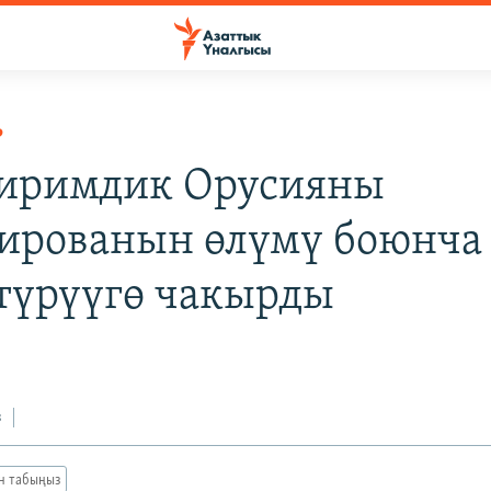
Р
иримдик Орусияны
ированын өлүмү боюнча
үтүрүүгө чакырды
з
ан табыңыз