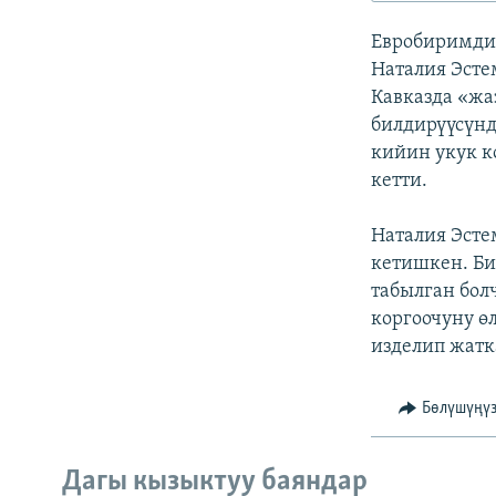
ЭЖЕ-СИҢДИЛЕР
Евробиримдик
АЗАТТЫК+
Наталия Эсте
ЫҢГАЙСЫЗ СУРООЛОР
Кавказда «жа
билдирүүсүнд
кийин укук к
кетти.
Наталия Эсте
кетишкен. Би
табылган бол
коргоочуну ө
изделип жат
Бөлүшүңү
Дагы кызыктуу баяндар