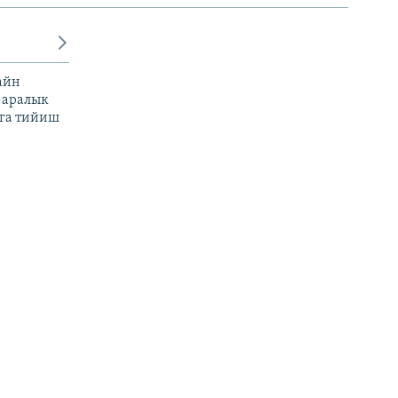
айн
 аралык
га тийиш