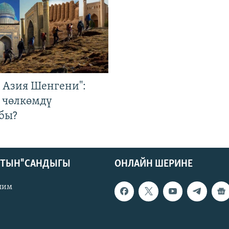
р Азия Шенгени":
 чөлкөмдү
бы?
КТЫН" САНДЫГЫ
ОНЛАЙН ШЕРИНЕ
лим