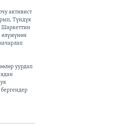
очу активист
рып, Түндүк
. Шаркеттин
н өлүмүнөн
начарлап
өөлөр уурдап
иядан
кук
 бергендер