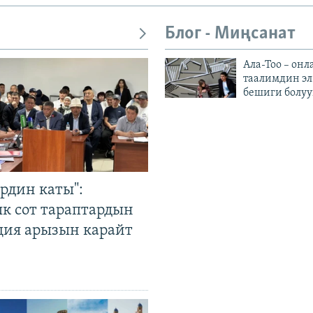
Блог - Миңсанат
Ала-Тоо – онл
таалимдин эл
бешиги болуу
рдин каты":
к сот тараптардын
ция арызын карайт