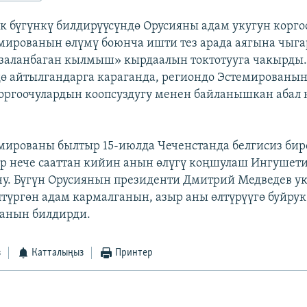
 бүгүнкү билдирүүсүндө Орусияны адам укугун корго
мированын өлүмү боюнча ишти тез арада аягына чыга
заланбаган кылмыш» кырдаалын токтотууга чакырды
ө айтылгандарга караганда, региондо Эстемированы
оргоочулардын коопсуздугу менен байланышкан абал 
мированы былтыр 15-июлда Чеченстанда белгисиз бир
р нече сааттан кийин анын өлүгү коңшулаш Ингушет
чу. Бүгүн Орусиянын президенти Дмитрий Медведев у
лтүргөн адам кармалганын, азыр аны өлтүрүүгө буйрук
канын билдирди.
з
Катталыңыз
Принтер