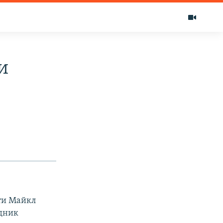
и
ти Майкл
удник