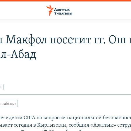
 Макфол посетит гг. Ош 
л-Абад
з
ан табыңыз
езидента США по вопросам национальной безопаснос
вает сегодня в Кыргызстан, сообщил «Азаттык» сотр