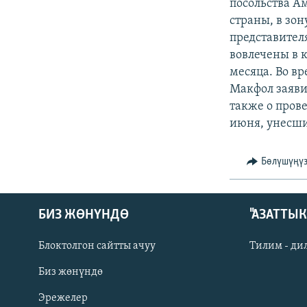
ЭЖЕ-СИҢДИЛЕР
посольства А
страны, в зон
АЗАТТЫК+
представител
ЫҢГАЙСЫЗ СУРООЛОР
вовлечены в к
месяца. Во в
Макфол заяви
также о пров
июня, унесши
Бөлүшүңү
БИЗ ЖӨНҮНДӨ
"АЗАТТЫ
Блоктолгон сайтты ачуу
Тилим - ди
Биз жөнүндө
Русский
Эрежелер