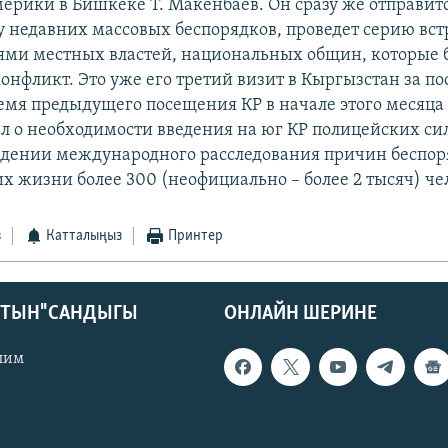
мерики в Бишкеке Т. Макенбаев. Он сразу же отправит
у недавних массовых беспорядков, проведет серию вст
ями местных властей, национальных общин, которые
онфликт. Это уже его третий визит в Кыргызстан за по
ремя предыдущего посещения КР в начале этого месяц
л о необходимости введения на юг КР полицейских сил
едении международного расследования причин беспоря
х жизни более 300 (неофициально – более 2 тысяч) че
з
Катталыңыз
Принтер
КТЫН" САНДЫГЫ
ОНЛАЙН ШЕРИНЕ
лим