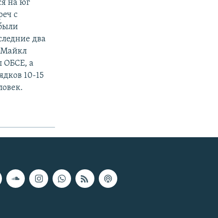
ся на юг
реч с
 были
следние два
а Майкл
 ОБСЕ, а
дков 10-15
ловек.