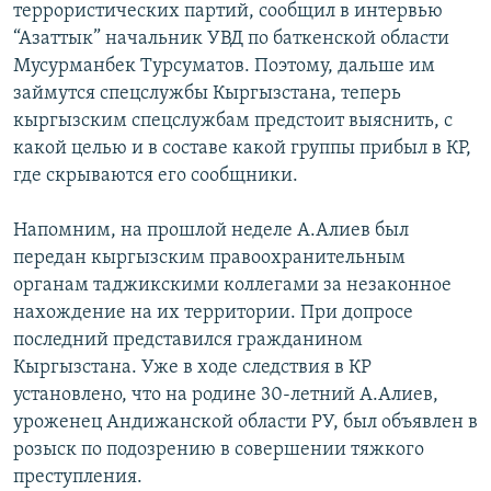
террористических партий, сообщил в интервью
ОНЛАЙН ШЕРИНЕ
ЭЖЕ-СИҢДИЛЕР
“Азаттык” начальник УВД по баткенской области
АЗАТТЫК+
Мусурманбек Турсуматов. Поэтому, дальше им
займутся спецслужбы Кыргызстана, теперь
ЫҢГАЙСЫЗ СУРООЛОР
кыргызским спецслужбам предстоит выяснить, с
какой целью и в составе какой группы прибыл в КР,
ЭЕ/АРнун бардык сайттары
где скрываются его сообщники.
Напомним, на прошлой неделе А.Алиев был
передан кыргызским правоохранительным
органам таджикскими коллегами за незаконное
нахождение на их территории. При допросе
последний представился гражданином
Кыргызстана. Уже в ходе следствия в КР
установлено, что на родине 30-летний А.Алиев,
уроженец Андижанской области РУ, был объявлен в
розыск по подозрению в совершении тяжкого
преступления.