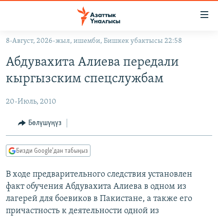
Линктер
Мазмунга
өтүңүз
8-Август, 2026-жыл, ишемби, Бишкек убактысы 22:58
Навигацияга
ЖАҢЫЛЫКТАР
өтүңүз
Абдувахита Алиева передали
КЫРГЫЗСТАН
Издөөгө
кыргызским спецслужбам
салыңыз
ДҮЙНӨ
КЫРГЫЗСТАН
20-Июль, 2010
УКРАИНА
САЯСАТ
ДҮЙНӨ
АТАЙЫН ИЛИКТӨӨ
ЭКОНОМИКА
БОРБОР АЗИЯ
Бөлүшүңүз
ТВ ПРОГРАММАЛАР
МАДАНИЯТ
Бизди Google'дан табыңыз
ПОДКАСТ
БҮГҮН АЗАТТЫКТА
В ходе предварительного следствия установлен
ӨЗГӨЧӨ ПИКИР
ЭКСПЕРТТЕР ТАЛДАЙТ
факт обучения Абдувахита Алиева в одном из
БИЗ ЖАНА ДҮЙНӨ
лагерей для боевиков в Пакистане, а также его
Русский
ДАНИСТЕ
причастность к деятельности одной из