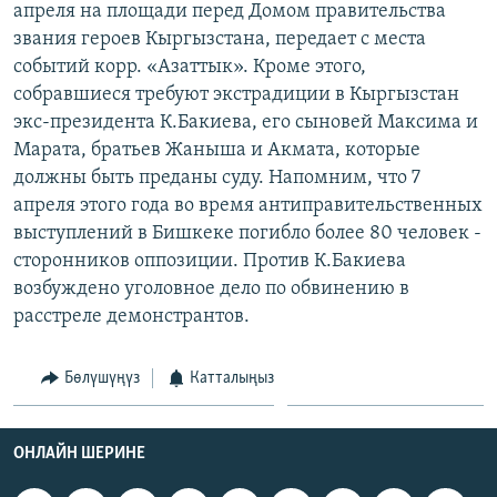
апреля на площади перед Домом правительства
ОНЛАЙН ШЕРИНЕ
ЭЖЕ-СИҢДИЛЕР
звания героев Кыргызстана, передает с места
АЗАТТЫК+
событий корр. «Азаттык». Кроме этого,
собравшиеся требуют экстрадиции в Кыргызстан
ЫҢГАЙСЫЗ СУРООЛОР
экс-президента К.Бакиева, его сыновей Максима и
Марата, братьев Жаныша и Акмата, которые
ЭЕ/АРнун бардык сайттары
должны быть преданы суду. Напомним, что 7
апреля этого года во время антиправительственных
выступлений в Бишкеке погибло более 80 человек -
сторонников оппозиции. Против К.Бакиева
возбуждено уголовное дело по обвинению в
расстреле демонстрантов.
Бөлүшүңүз
Катталыңыз
ОНЛАЙН ШЕРИНЕ