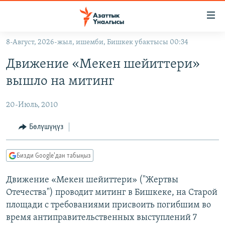
Линктер
Мазмунга
өтүңүз
8-Август, 2026-жыл, ишемби, Бишкек убактысы 00:34
Навигацияга
ЖАҢЫЛЫКТАР
өтүңүз
Движение «Мекен шейиттери»
КЫРГЫЗСТАН
Издөөгө
вышло на митинг
салыңыз
ДҮЙНӨ
КЫРГЫЗСТАН
20-Июль, 2010
УКРАИНА
САЯСАТ
ДҮЙНӨ
АТАЙЫН ИЛИКТӨӨ
ЭКОНОМИКА
БОРБОР АЗИЯ
Бөлүшүңүз
ТВ ПРОГРАММАЛАР
МАДАНИЯТ
Бизди Google'дан табыңыз
ПОДКАСТ
БҮГҮН АЗАТТЫКТА
Движение «Мекен шейиттери» ("Жертвы
ӨЗГӨЧӨ ПИКИР
ЭКСПЕРТТЕР ТАЛДАЙТ
Отечества") проводит митинг в Бишкеке, на Старой
БИЗ ЖАНА ДҮЙНӨ
площади с требованиями присвоить погибшим во
Русский
ДАНИСТЕ
время антиправительственных выступлений 7