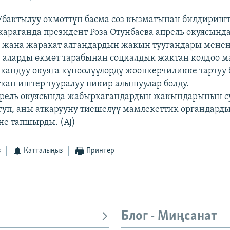
 Убактылуу өкмөттүн басма сөз кызматынан билдиришт
араганда президент Роза Отунбаева апрель окуясында
 жана жаракат алгандардын жакын туугандары мене
 аларды өкмөт тарабынан социалдык жактан колдоо м
 кандуу окуяга күнөөлүүлөрдү жоопкерчиликке тартуу
ткан иштер тууралуу пикир алышуулар болду.
прель окуясында жабыркагандардын жакындарынын с
гуп, аны аткарууну тиешелүү мамлекеттик органдард
е тапшырды. (AJ)
з
Катталыңыз
Принтер
Блог - Миңсанат