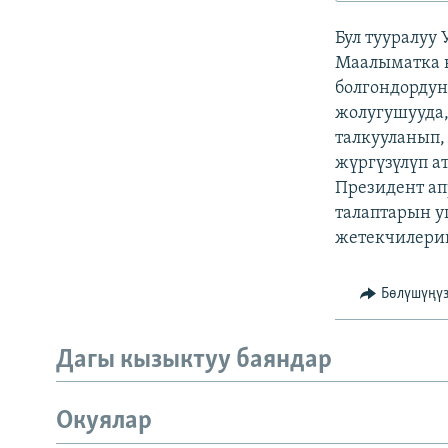
ЭЖЕ-СИҢДИЛЕР
Бул тууралуу
АЗАТТЫК+
Маалыматка к
ЫҢГАЙСЫЗ СУРООЛОР
болгондордун
жолугушууда,
талкууланып,
жүргүзүлүп а
Президент а
талаптарын у
жетекчилерин
Бөлүшүңү
Дагы кызыктуу баяндар
Окуялар