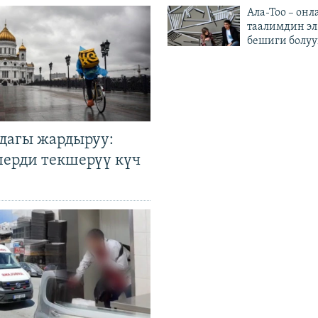
Ала-Тоо – онл
таалимдин эл
бешиги болуу
дагы жардыруу:
лерди текшерүү күч