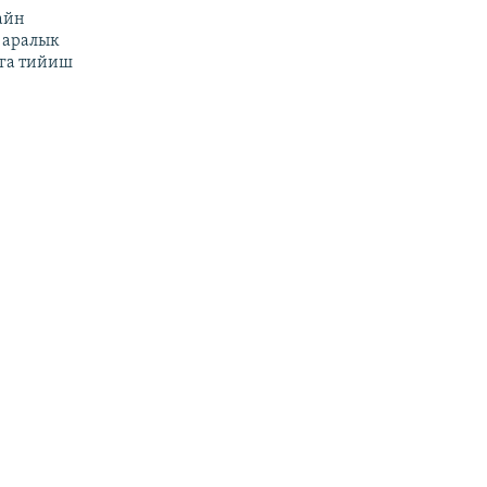
айн
 аралык
га тийиш