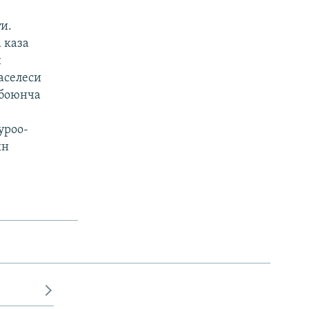
и.
 каза
н
аселеси
 боюнча
уроо-
ын