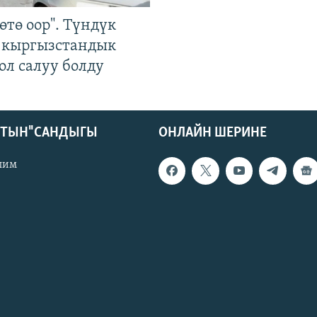
өтө оор". Түндүк
 кыргызстандык
ол салуу болду
КТЫН" САНДЫГЫ
ОНЛАЙН ШЕРИНЕ
лим