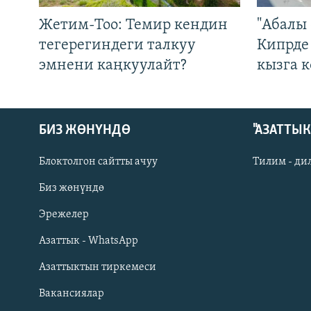
Жетим-Тоо: Темир кендин
"Абалы 
тегерегиндеги талкуу
Кипрде
эмнени каңкуулайт?
кызга к
БИЗ ЖӨНҮНДӨ
"АЗАТТЫ
Блоктолгон сайтты ачуу
Тилим - ди
Биз жөнүндө
Русский
Эрежелер
Азаттык - WhatsApp
ОНЛАЙН ШЕРИНЕ
Азаттыктын тиркемеси
Вакансиялар