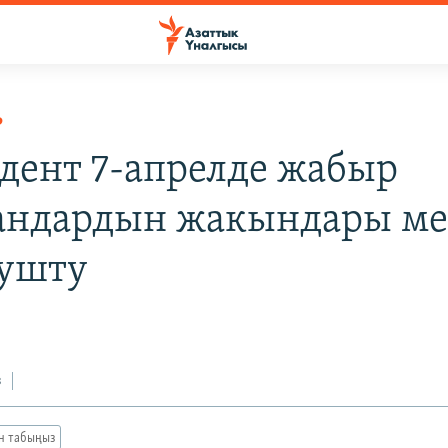
Р
дент 7-апрелде жабыр
андардын жакындары м
ушту
з
ан табыңыз