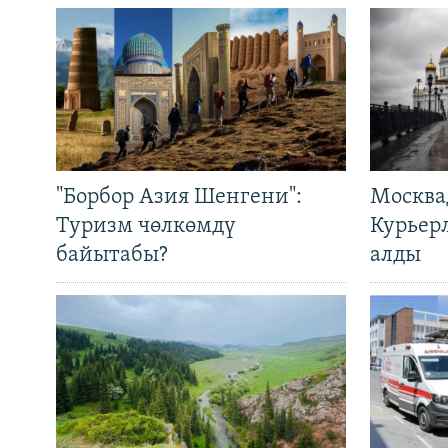
"Борбор Азия Шенгени":
Москва
Туризм чөлкөмдү
Курьер
байытабы?
алды