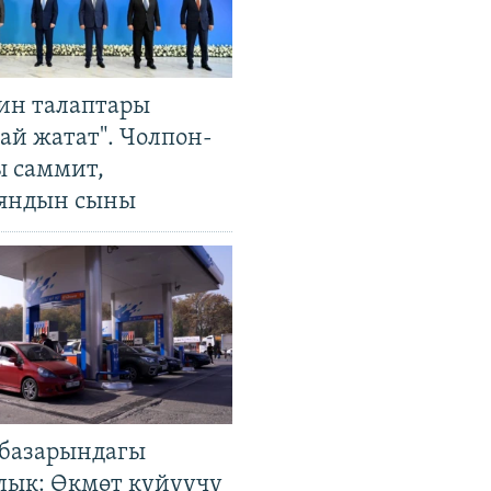
ин талаптары
ай жатат". Чолпон-
ы саммит,
яндын сыны
базарындагы
лык: Өкмөт күйүүчү