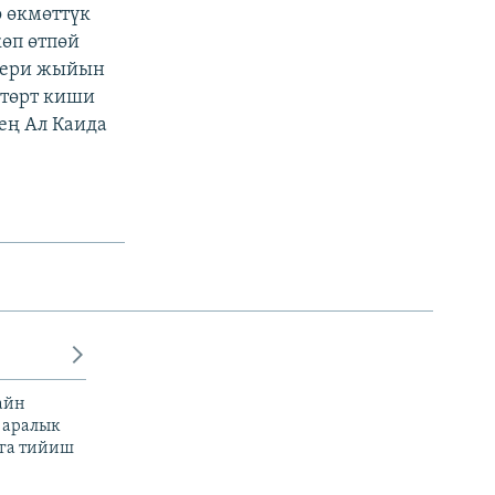
 өкмөттүк
өп өтпөй
рлери жыйын
 төрт киши
ең Ал Каида
айн
 аралык
га тийиш