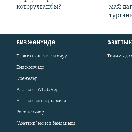
которулганбы?
май да
турган
БИЗ ЖӨНҮНДӨ
"АЗАТТЫ
Блоктолгон сайтты ачуу
Тилим - ди
Биз жөнүндө
Русский
Эрежелер
Азаттык - WhatsApp
ОНЛАЙН ШЕРИНЕ
Азаттыктын тиркемеси
Вакансиялар
"Азаттык" менен байланыш