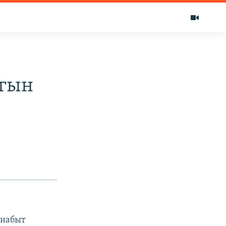
ыгын
 набыт