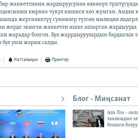
 бир жанкечтинин жардыруусунан өлкөнүн түштүгүндө
циясынын кыркка чукул кишиси көз жумган. Андан к
ышында жергиликтүү суннилер түзгөн милиция лиде
ан жерде экинчи жанкечти ишке ашырган жардыууда
иши жарадар болгон. Бул жаррдыруулардын бардыгын т
 бул уюм жарыя салды.
з
Катталыңыз
Принтер
Блог - Миңсанат
Ала-Тоо – онл
таалимдин эл
бешиги болуу