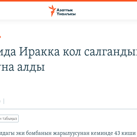
Р
ида Иракка кол салганд
на алды
з
ан табыңыз
лдагы эки бомбанын жарылуусунан кеминде 43 киши