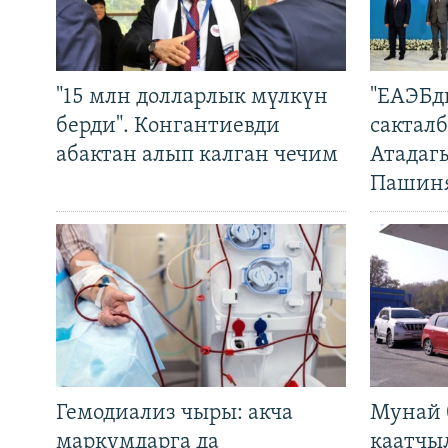
"15 млн долларлык мүлкүн
"ЕАЭБд
берди". Конгантиевди
сакталб
абактан алып калган чечим
Атадаг
Пашин
Гемодиализ чыры: акча
Мунай 
маркумдарга да
каатчы