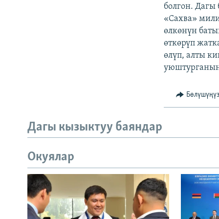
ЭЖЕ-СИҢДИЛЕР
болгон. Дагы
«Сахва» мили
АЗАТТЫК+
өлкөнүн бат
ЫҢГАЙСЫЗ СУРООЛОР
өткөрүп жатк
өлүп, алты к
уюштурганын
Бөлүшүңү
Дагы кызыктуу баяндар
Окуялар