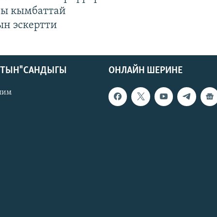
гы кымбаттай
ын эскертти
КТЫН" САНДЫГЫ
ОНЛАЙН ШЕРИНЕ
лим