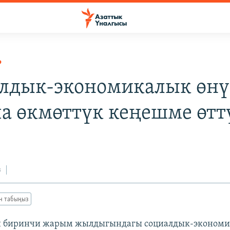
Р
лдык-экономикалык өнү
а өкмөттүк кеңешме өтт
з
ан табыңыз
 биринчи жарым жылдыгындагы социалдык-экономи