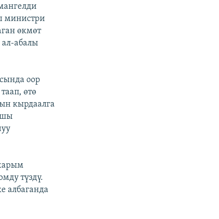
Амангелди
ы министри
ган өкмөт
 ал-абалы
сында оор
таап, өтө
йын кырдаалга
ышы
нуу
 жарым
мду түздү.
е албаганда