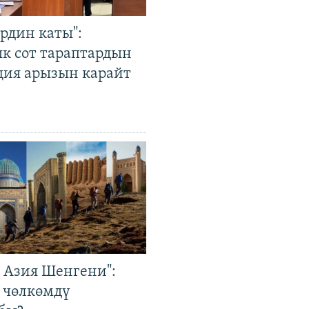
рдин каты":
к сот тараптардын
ция арызын карайт
р Азия Шенгени":
 чөлкөмдү