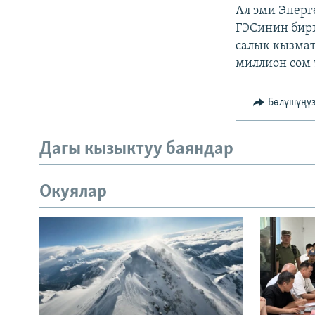
Ал эми Энерг
ГЭСинин бири
салык кызма
миллион сом т
Бөлүшүңү
Дагы кызыктуу баяндар
Окуялар