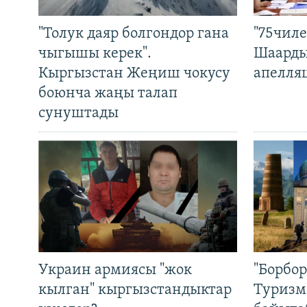
"Толук даяр болгондор гана
"75чиле
чыгышы керек".
Шаарды
Кыргызстан Жеңиш чокусу
апелля
боюнча жаңы талап
сунуштады
Украин армиясы "жок
"Борбо
кылган" кыргызстандыктар
Туризм