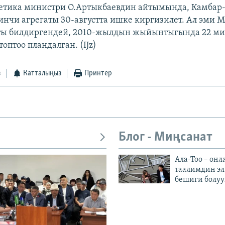
етика министри О.Артыкбаевдин айтымында, Камбар-
нчи агрегаты 30-августта ишке киргизилет. Ал эми 
ты билдиргендей, 2010-жылдын жыйынтыгында 22 мил
оптоо пландалган. (IJz)
з
Катталыңыз
Принтер
Блог - Миңсанат
Ала-Тоо – онл
таалимдин эл
бешиги болуу