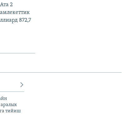
Ата 2
Мамлекеттик
лиард 872,7
айн
 аралык
га тийиш