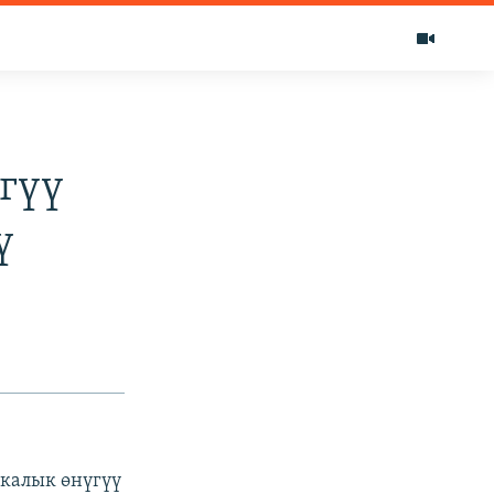
гүү
ү
калык өнүгүү