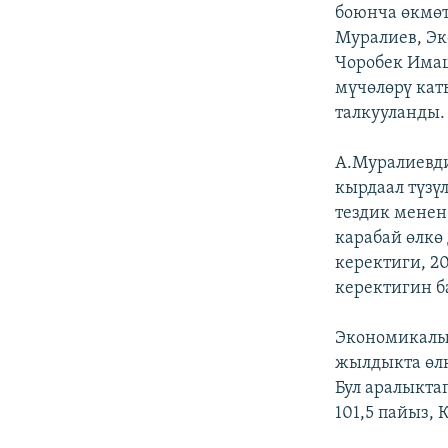
ЭЖЕ-СИҢДИЛЕР
боюнча өкмөт
Муралиев, Э
АЗАТТЫК+
Чоробек Имаш
ЫҢГАЙСЫЗ СУРООЛОР
мүчөлөрү ка
талкууланды.
А.Муралиевд
кырдаал түзү
тездик менен
карабай өлкө
керектиги, 2
керектигин б
Экономикалык
жылдыкта өлк
Бул аралыкта
101,5 пайыз, 