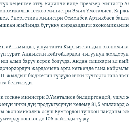
түк кеңешме өттү. Биринчи вице-премьер-министр 
кономикалык тескөө министри Эмил Үмөталиев, Карж
ев, Энергетика министри Осмонбек Артыкбаев башта
тышкан жыйында бүгүнкү кырдаалдагы экономиканын
ин айтымында, ушул тапта Кыргызстандын экономика
лүп турат. Андыктан көйгөйлөрдөн чыгуунун жолдорун 
 иш алып баруу керек болууда. Андан тышкары ал кы
 донорлордун жардамына арга кеткенде гана кайрыл
011-жылдын бюджетин түзүүдө ички күчтөргө гана тая
аса белгиледи.
 тескөө министри Э.Үмөталиев билдиргендей, ушул
өнүн ички дүң продуктусунун көлөмү 81,5 миллиард со
гы экономикалык өсүш Кумтөрдөн түшкөн пайданы эск
Кумтөрдү кошкондо 105 пайызды түздү.