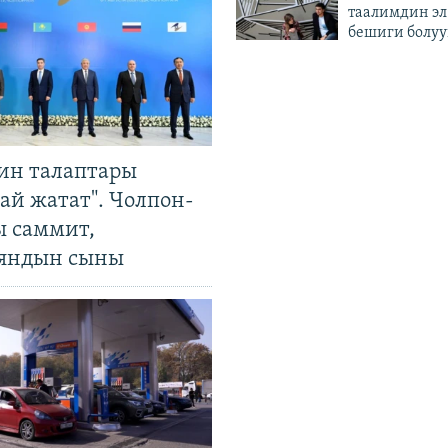
таалимдин эл
бешиги болуу
ин талаптары
ай жатат". Чолпон-
ы саммит,
яндын сыны