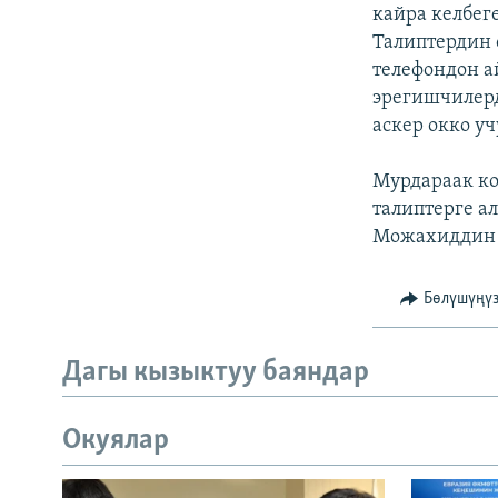
ЭЖЕ-СИҢДИЛЕР
кайра келбег
Талиптердин 
АЗАТТЫК+
телефондон а
ЫҢГАЙСЫЗ СУРООЛОР
эрегишчилерд
аскер окко у
Мурдараак ко
талиптерге а
Можахиддин А
Бөлүшүңү
Дагы кызыктуу баяндар
Окуялар