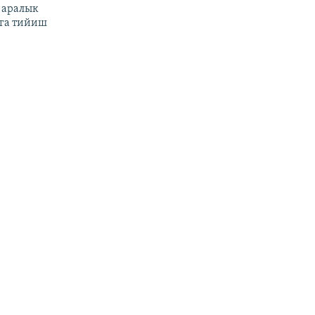
 аралык
га тийиш