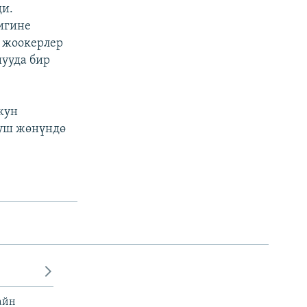
ди.
игине
к жоокерлер
ууда бир
кун
нуш жөнүндө
айн