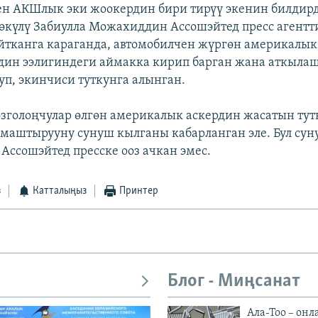
ен АКШлык эки жоокердин бири тирүү экенин билдир
өкүлү Забиулла Можахиддин Ассошэйтед пресс агентт
йтканга караганда, автомобилчен жүргөн америкалы
ин ээлигиндеги аймакка кирип барган жана аткылаш
чуп, экинчиси туткунга алынган.
зголоңчулар өлгөн америкалык аскердин жасатын тут
лмаштырууну сунуш кылганы кабарланган эле. Бул су
ссошэйтед пресске ооз ачкан эмес.
з
Катталыңыз
Принтер
Блог - Миңсанат
Ала-Тоо – онл