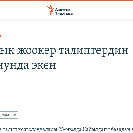
Р
к жоокер талиптердин
нунда экен
з
ан табыңыз
 талип козголоңчулары 23-июлда Кабылдагы базадан 