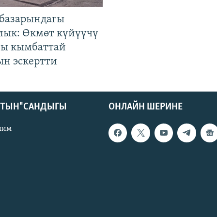
базарындагы
лык: Өкмөт күйүүчү
гы кымбаттай
ын эскертти
КТЫН" САНДЫГЫ
ОНЛАЙН ШЕРИНЕ
лим