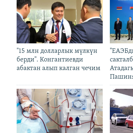
"15 млн долларлык мүлкүн
"ЕАЭБд
берди". Конгантиевди
сакталб
абактан алып калган чечим
Атадаг
Пашин