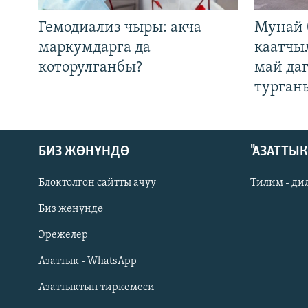
Гемодиализ чыры: акча
Мунай 
маркумдарга да
каатчы
которулганбы?
май да
турган
БИЗ ЖӨНҮНДӨ
"АЗАТТЫ
Блоктолгон сайтты ачуу
Тилим - ди
Биз жөнүндө
Русский
Эрежелер
Азаттык - WhatsApp
ОНЛАЙН ШЕРИНЕ
Азаттыктын тиркемеси