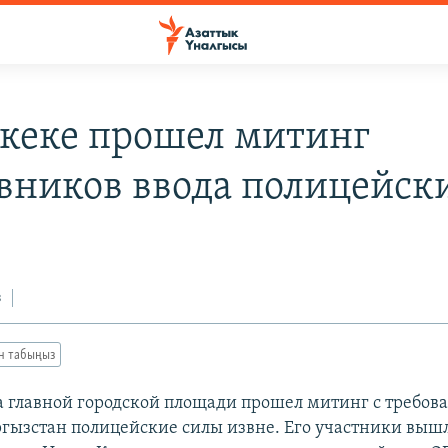
кеке прошел митинг
вников ввода полицейск
з
ан табыңыз
а главной городской площади прошел митинг с требов
ргызстан полицейские силы извне. Его участники выш