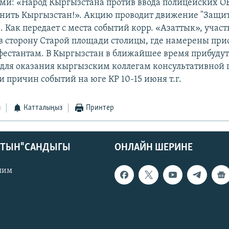
ми: «Народ Кыргызстана против ввода полицейских О
нить Кыргызстан!». Акцию проводит движение "Защи
. Как передает с места событий корр. «Азаттык», учас
в сторону Старой площади столицы, где намерены при
естантам. В Кыргызстан в ближайшее время прибудут
для оказания кыргызским коллегам консультативной
 причин событий на юге КР 10-15 июня т.г.
з
Катталыңыз
Принтер
КТЫН" САНДЫГЫ
ОНЛАЙН ШЕРИНЕ
лим