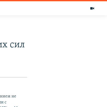
их сил
анием не
ли с