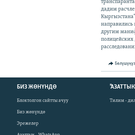
ЭЖЕ-СИҢДИЛЕР
транспаранта
дадим расчле
АЗАТТЫК+
Кыргызстана"
ЫҢГАЙСЫЗ СУРООЛОР
направились 
другим маниф
полицейских 
расследовании
Бөлүшүңү
БИЗ ЖӨНҮНДӨ
"АЗАТТЫ
Блоктолгон сайтты ачуу
Тилим - ди
Биз жөнүндө
Русский
Эрежелер
Азаттык - WhatsApp