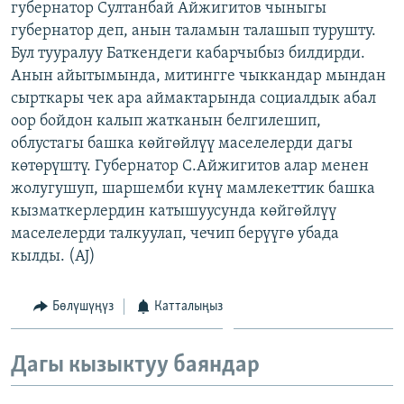
губернатор Султанбай Айжигитов чыныгы
ОНЛАЙН ШЕРИНЕ
ЭЖЕ-СИҢДИЛЕР
губернатор деп, анын таламын талашып турушту.
АЗАТТЫК+
Бул тууралуу Баткендеги кабарчыбыз билдирди.
Анын айытымында, митингге чыккандар мындан
ЫҢГАЙСЫЗ СУРООЛОР
сырткары чек ара аймактарында социалдык абал
оор бойдон калып жатканын белгилешип,
ЭЕ/АРнун бардык сайттары
облустагы башка көйгөйлүү маселелерди дагы
көтөрүштү. Губернатор С.Айжигитов алар менен
жолугушуп, шаршемби күнү мамлекеттик башка
кызматкерлердин катышуусунда көйгөйлүү
маселелерди талкуулап, чечип берүүгө убада
кылды. (AJ)
Бөлүшүңүз
Катталыңыз
Дагы кызыктуу баяндар