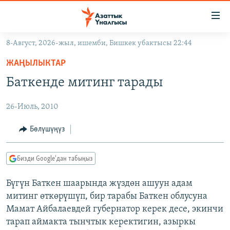
Линктер
Мазмунга
өтүңүз
8-Август, 2026-жыл, ишемби, Бишкек убактысы 22:44
Навигацияга
ЖАҢЫЛЫКТАР
өтүңүз
ЖАҢЫЛЫКТАР
КЫРГЫЗСТАН
Издөөгө
Баткенде митинг тарады
салыңыз
ДҮЙНӨ
КЫРГЫЗСТАН
26-Июль, 2010
УКРАИНА
САЯСАТ
ДҮЙНӨ
АТАЙЫН ИЛИКТӨӨ
ЭКОНОМИКА
БОРБОР АЗИЯ
Бөлүшүңүз
ТВ ПРОГРАММАЛАР
МАДАНИЯТ
Бизди Google'дан табыңыз
ПОДКАСТ
БҮГҮН АЗАТТЫКТА
Бүгүн Баткен шаарында жүздөн ашуун адам
ӨЗГӨЧӨ ПИКИР
ЭКСПЕРТТЕР ТАЛДАЙТ
митинг өткөрүшүп, бир тарабы Баткен облусуна
БИЗ ЖАНА ДҮЙНӨ
Мамат Айбалаевдей губернатор керек десе, экинчи
Русский
тарап аймакта тынчтык керектигин, азыркы
ДАНИСТЕ