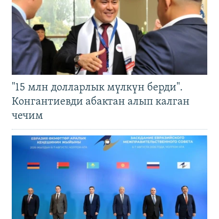
"15 млн долларлык мүлкүн берди".
Конгантиевди абактан алып калган
чечим