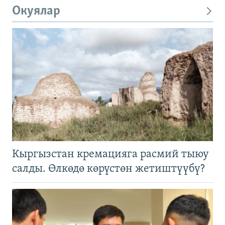
Окуялар
Кыргызстан кремацияга расмий тыюу
салды. Өлкөдө көрүстөн жетиштүүбү?