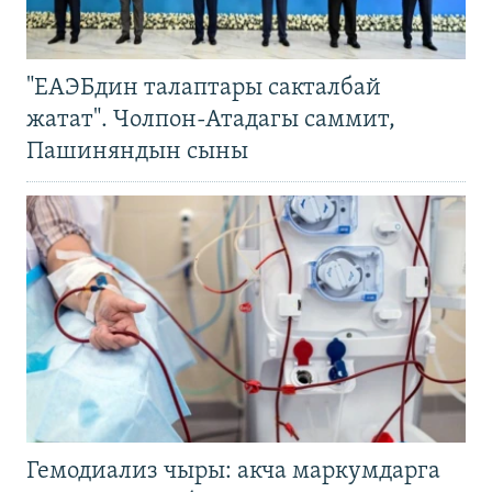
"ЕАЭБдин талаптары сакталбай
жатат". Чолпон-Атадагы саммит,
Пашиняндын сыны
Гемодиализ чыры: акча маркумдарга