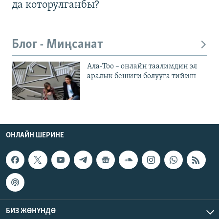
да которулганбы?
Блог - Миңсанат
Ала-Тоо – онлайн таалимдин эл
аралык бешиги болууга тийиш
ОНЛАЙН ШЕРИНЕ
БИЗ ЖӨНҮНДӨ