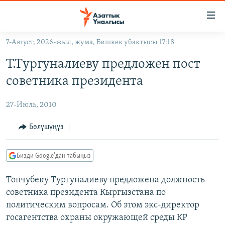
Линктер
Мазмунга
өтүңүз
7-Август, 2026-жыл, жума, Бишкек убактысы 17:18
Навигацияга
ЖАҢЫЛЫКТАР
өтүңүз
Т.Тургуналиеву предложен пост
КЫРГЫЗСТАН
Издөөгө
советника президента
салыңыз
ДҮЙНӨ
КЫРГЫЗСТАН
27-Июль, 2010
УКРАИНА
САЯСАТ
ДҮЙНӨ
АТАЙЫН ИЛИКТӨӨ
ЭКОНОМИКА
БОРБОР АЗИЯ
Бөлүшүңүз
ТВ ПРОГРАММАЛАР
МАДАНИЯТ
Бизди Google'дан табыңыз
ПОДКАСТ
БҮГҮН АЗАТТЫКТА
Топчубеку Тургуналиеву предложена должность
ӨЗГӨЧӨ ПИКИР
ЭКСПЕРТТЕР ТАЛДАЙТ
советника президента Кыргызстана по
БИЗ ЖАНА ДҮЙНӨ
политическим вопросам. Об этом экс-директор
Русский
ДАНИСТЕ
госагентства охраны окружающей среды КР