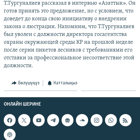
Т.Тургуналиев рассказал в интервью «Азаттык». Он
ОНЛАЙН ШЕРИНЕ
ЭЖЕ-СИҢДИЛЕР
готов принять это предложение, но с условием, что
АЗАТТЫК+
доведет до конца свою инициативу о внедрении
закона о люстрации. Напомним, что Т.Тургуналиев
ЫҢГАЙСЫЗ СУРООЛОР
был уволен с должности директора госагентства
охраны окружающей среды КР на прошлой неделе
ЭЕ/АРнун бардык сайттары
после серии пикетов лесников с требованиями его
отставки за профессиональное несоответствие этой
должности.
Бөлүшүңүз
Катталыңыз
ОНЛАЙН ШЕРИНЕ