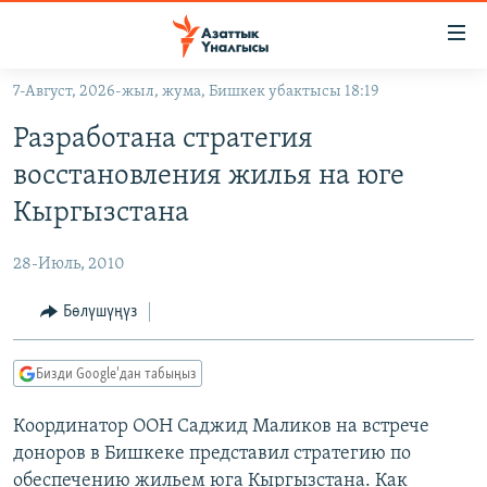
Линктер
Мазмунга
өтүңүз
7-Август, 2026-жыл, жума, Бишкек убактысы 18:19
Навигацияга
ЖАҢЫЛЫКТАР
өтүңүз
Разработана стратегия
КЫРГЫЗСТАН
Издөөгө
восстановления жилья на юге
салыңыз
ДҮЙНӨ
КЫРГЫЗСТАН
Кыргызстана
УКРАИНА
САЯСАТ
ДҮЙНӨ
28-Июль, 2010
АТАЙЫН ИЛИКТӨӨ
ЭКОНОМИКА
БОРБОР АЗИЯ
ТВ ПРОГРАММАЛАР
Бөлүшүңүз
МАДАНИЯТ
ПОДКАСТ
БҮГҮН АЗАТТЫКТА
Бизди Google'дан табыңыз
ӨЗГӨЧӨ ПИКИР
ЭКСПЕРТТЕР ТАЛДАЙТ
Координатор ООН Саджид Маликов на встрече
БИЗ ЖАНА ДҮЙНӨ
Русский
доноров в Бишкеке представил стратегию по
ДАНИСТЕ
обеспечению жильем юга Кыргызстана. Как