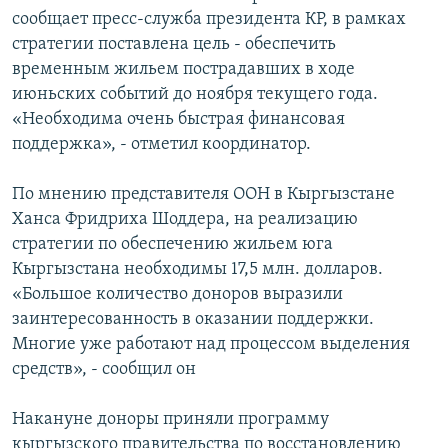
ОНЛАЙН ШЕРИНЕ
сообщает пресс-служба президента КР, в рамках
ЭЖЕ-СИҢДИЛЕР
стратегии поставлена цель - обеспечить
АЗАТТЫК+
временным жильем пострадавших в ходе
ЫҢГАЙСЫЗ СУРООЛОР
июньских событий до ноября текущего года.
«Необходима очень быстрая финансовая
поддержка», - отметил координатор.
ЭЕ/АРнун бардык сайттары
По мнению представителя ООН в Кыргызстане
Ханса Фридриха Шоддера, на реализацию
стратегии по обеспечению жильем юга
Кыргызстана необходимы 17,5 млн. долларов.
«Большое количество доноров выразили
заинтересованность в оказании поддержки.
Многие уже работают над процессом выделения
средств», - сообщил он
Накануне доноры приняли программу
кыргызского правительства по восстановлению