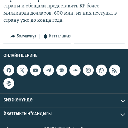
страны и обещали предоставить КР более
миллиарда долларов. 600 млн. из них поступят в
страну уже до конца года.
Бөлүшүңүз
Катталыңыз
ОНЛАЙН ШЕРИНЕ
БИЗ ЖӨНҮНДӨ
"АЗАТТЫКТЫН" САНДЫГЫ